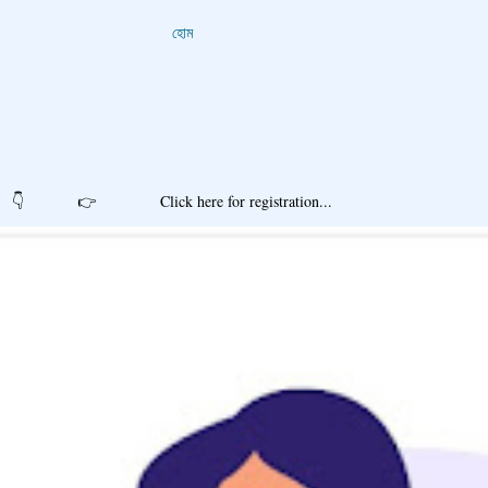
হোম
r registration...