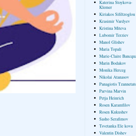
Katerina Stoykova-
Klemer
Kiriakos Sifiltzoglou
Krasimir Vardyev
Kristina Miteva
Lubomir Terziev
Manol Glishev
Maria Topali
Marie-Claire Bancqua
Marin Bodakov
Monika Herceg
Nikolai Atanasov
Panagiotis Tzannetat
Parvina Marvin
Petja Heinrich
Rosen Karamfilov
Rosen Kukushev
Sasho Serafimov
Tsvetanka Ele kova
Valentin Dishev