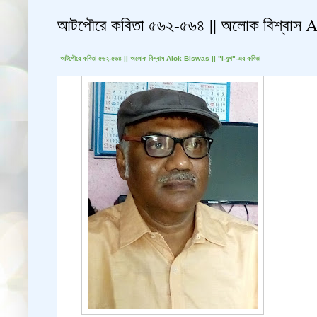
আটপৌরে কবিতা ৫৬২-৫৬৪ || অলোক বিশ্বাস Al
আটপৌরে
কবিতা ৫৬২-৫৬৪ || অলোক বিশ্বাস Alok Biswas || "i-যুগ"-এর কবিতা