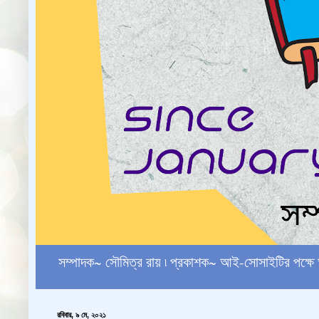
সম্পাদক~ সৌমিত্র রায় ৷ প্রকাশক~ আই-সোসাইটির পক
রবিবার, ৯ মে, ২০২১