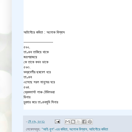
আটপৌরে কবিতা : অলোক বিশ্বাস
-------------------------
৫৬২.
তাণ্ডব তাকিয়ে থাকে
জয়পরাজয়ে
কে তাকে কখন ডাকে
৫৬৩.
ভদ্রবেশীর ছদ্মবেশ ধরে
তাণ্ডব
এসেছে সরল মানুষের ঘরে
৫৬৪.
ব্রেকফাস্ট লাঞ্চ টেবিলভরা
ডিনার
চুরমার করে তাণ্ডবমুখি সিনার
-
মে ০৯, ২০২১
লেবেলসমূহ:
"আই-যুগ"-এর কবিতা
,
অলোক বিশ্বাস
,
আটপৌরে কবিতা