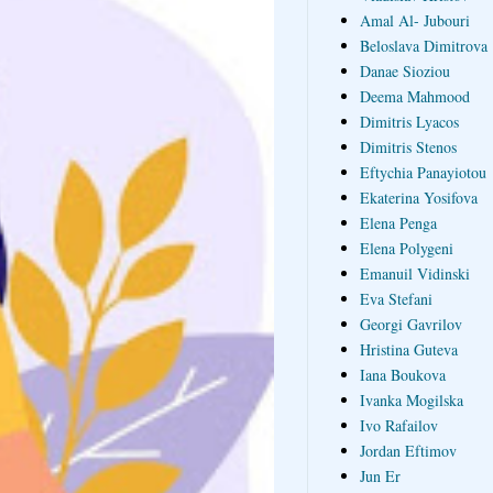
Amal Al- Jubouri
Beloslava Dimitrova
Danae Sioziou
Deema Mahmood
Dimitris Lyacos
Dimitris Stenos
Eftychia Panayiotou
Ekaterina Yosifova
Elena Penga
Elena Polygeni
Emanuil Vidinski
Eva Stefani
Georgi Gavrilov
Hristina Guteva
Iana Boukova
Ivanka Mogilska
Ivo Rafailov
Jordan Eftimov
Jun Er