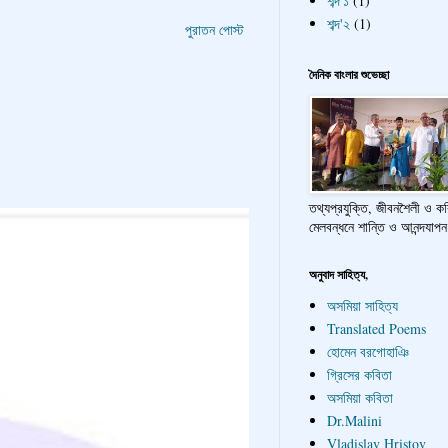
শব্দ'১
(1)
শব্দ'২
(1)
পুরাতন পোস্ট
দৈনিক বাংলার শুভেচ্ছা
তথ্যপ্রযুক্তি, জীবনশৈলী ও ক
মেলবন্ধনে শান্তি ও আনন্দযাপন
অনুবাদ সাহিত্য,
অসমিয়া সাহিত্য
Translated Poems
হোমেন বরগোহাঞি
গ্রিসের কবিতা
অসমিয়া কবিতা
Dr.Malini
Vladislav Hristov