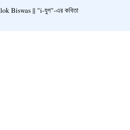
ok Biswas || "i-যুগ"-এর কবিতা