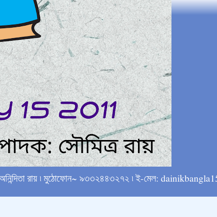
্ষে অনিন্দিতা রায় ৷ মুঠোফোন~ ৯৩৩২৪৪৩২৭২ ৷ ই-মেল: dainikba