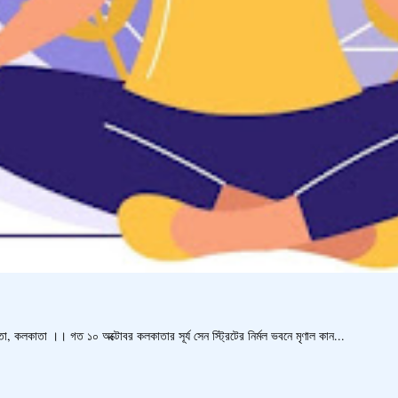
, কলকাতা ।। গত ১০ অক্টোবর কলকাতার সূর্য সেন স্ট্রিটের নির্মল ভবনে মৃণাল কান...