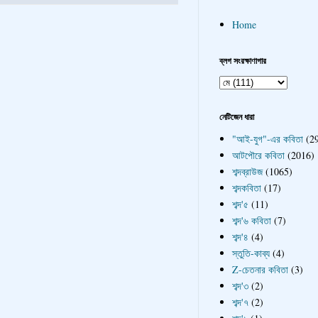
Home
ব্লগ সংরক্ষাণাগার
নেটিজেন ধারা
"আই-যুগ"-এর কবিতা
(2
আটপৌরে কবিতা
(2016)
শব্দব্রাউজ
(1065)
শব্দকবিতা
(17)
শব্দ'৫
(11)
শব্দ'৬ কবিতা
(7)
শব্দ'৪
(4)
স্তুতি-কাব্য
(4)
Z-চেতনার কবিতা
(3)
শব্দ'৩
(2)
শব্দ'৭
(2)