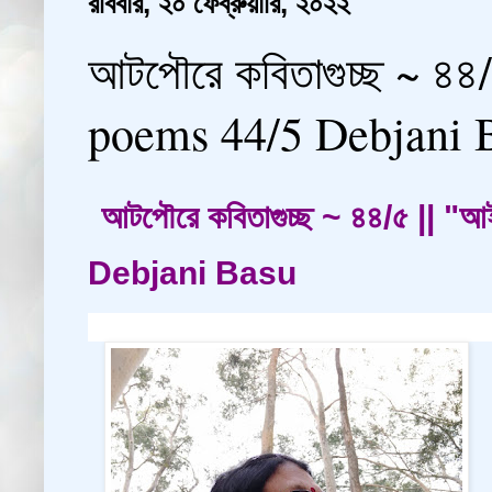
রবিবার, ২০ ফেব্রুয়ারি, ২০২২
আটপৌরে কবিতাগুচ্ছ ~ ৪৪/
poems 44/5 Debjani 
আটপৌরে কবিতাগুচ্ছ ~ ৪৪/৫ || "
Debjani Basu