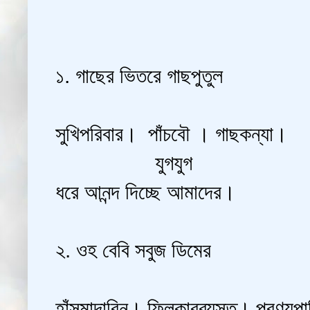
১. গাছের ভিতরে গাছপুতুল
সুখিপরিবার। পাঁচবৌ । গাছকন্যা।
যুগযুগ
ধরে আনন্দ দিচ্ছে আমাদের।
২. ওহ বেবি সবুজ ডিমের
হাঁসমান্দারিন। ফ্লিকারব্যস্ত। প্রণয়প