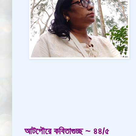
আটপৌরে কবিতাগুচ্ছ ~ ৪৪/৫