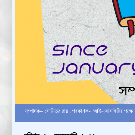
সম্পাদক~ সৌমিত্র রায় ৷ প্রকাশক~ আই-সোসাইটির পক