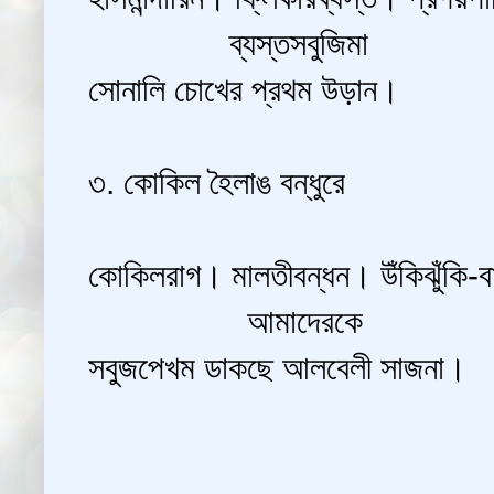
ব্যস্তসবুজিমা
সোনালি চোখের প্রথম উড়ান।
৩. কোকিল হৈলাঙ বন্ধুরে
কোকিলরাগ। মালতীবন্ধন। উঁকিঝুঁকি-
আমাদেরকে
সবুজপেখম ডাকছে আলবেলী সাজনা।