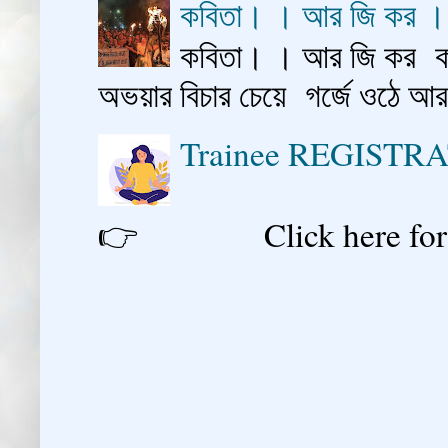
কবিতা। । আর জি কর 
কবিতা। । আর জি কর কাশ
অভয়ার বিচার চেয়ে গর্জে ওঠে আ
Trainee REGISTR
👉 Click here for reg