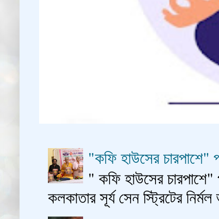
"কফি হাউসের চারপাশে" প
" কফি হাউসের চারপাশে" 
কলকাতার সূর্য সেন স্ট্রিটের নির্মল