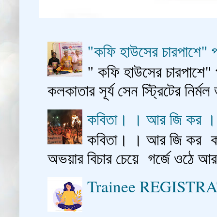
"কফি হাউসের চারপাশে" প
" কফি হাউসের চারপাশে" 
কলকাতার সূর্য সেন স্ট্রিটের নির্মল
কবিতা। । আর জি কর 
কবিতা। । আর জি কর কাশ
অভয়ার বিচার চেয়ে গর্জে ওঠে আ
Trainee REGISTR