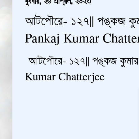
বুধবার, ২৬ এপ্রিল, ২০২৩
আটপৌরে- ১২৭|| পঙ্কজ কুম
Pankaj Kumar Chatte
আটপৌরে- ১২৭|| পঙ্কজ কুমার 
Kumar Chatterjee