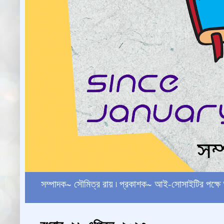
সম্পাদক~ সৌমিত্র রায় ৷ প্রকাশক~ আই-সোসাইটির পক