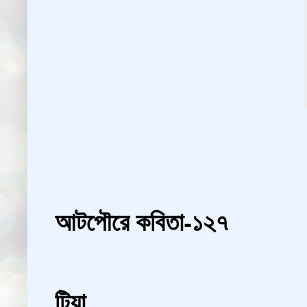
আটপৌরে কবিতা-১২৭
টিয়া