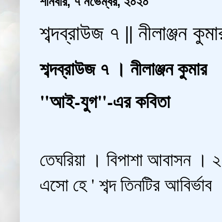
শনিবার, ৭ নভেম্বর, ২০২০
শব্দব্রাউজ ৭ || নীলাঞ্জন ক
শব্দব্রাউজ ৭ । নীলাঞ্জন কুমার
"আই-যুগ"-এর কবিতা
তেঘরিয়া । বিপাশা আবাসন । 
এসো হে ' শব্দ তিনটির আবির্ভা