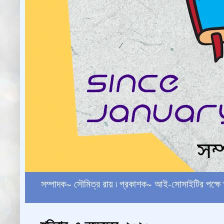
সম্পাদক~ সৌমিত্র রায় ৷ প্রকাশক~ আই-সোসাইটির পক