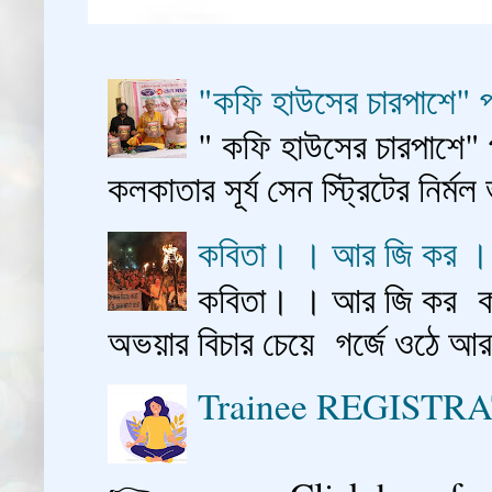
"কফি হাউসের চারপাশে" প
" কফি হাউসের চারপাশে" 
কলকাতার সূর্য সেন স্ট্রিটের নির্মল
কবিতা। । আর জি কর 
কবিতা। । আর জি কর কাশ
অভয়ার বিচার চেয়ে গর্জে ওঠে আ
Trainee REGISTR