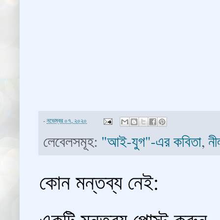
-
নভেম্বর ০৭, ২০২০
লেবেলসমূহ:
"আই-যুগ"-এর কবিতা
,
নী
কোন মন্তব্য নেই:
একটি মন্তব্য পোস্ট করুন