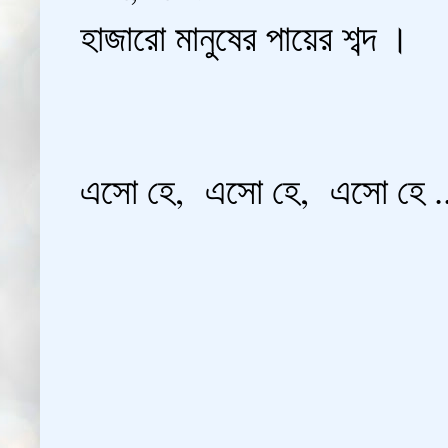
হাজারো মানুষের পায়ের শব্দ ।
এসো হে, এসো হে, এসো হে ..