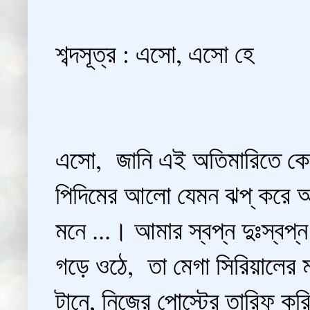
শব্দসূত্র : এসো, এসো হে
এসো, জানি এই অতিমারিতে কে
পিদিমের আলো যেমন ঝপ্ করে অ
মনে ...। আমার স্বপ্ন দুঃস্বপ্
গড়ে ওঠে, তা মেগা সিরিয়ালের 
টানে, নিজের পোস্টের তারিফ ক