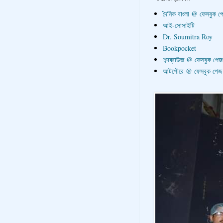
দৈনিক বাংলা @ ফেসবুক প
আই-সোসাইটি
Dr. Soumitra Roy
Bookpocket
শব্দব্রাউজ @ ফেসবুক পেজ
আটপৌরে @ ফেসবুক পেজ