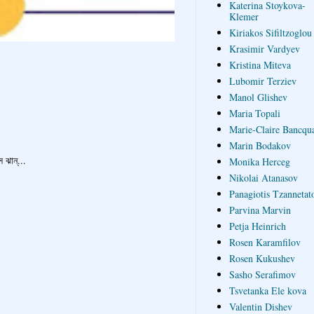
Katerina Stoykova-
Klemer
Kiriakos Sifiltzoglou
Krasimir Vardyev
Kristina Miteva
Lubomir Terziev
Manol Glishev
Maria Topali
Marie-Claire Bancqua
Marin Bodakov
ঝান্...
Monika Herceg
Nikolai Atanasov
Panagiotis Tzannetat
Parvina Marvin
Petja Heinrich
Rosen Karamfilov
Rosen Kukushev
Sasho Serafimov
Tsvetanka Ele kova
Valentin Dishev