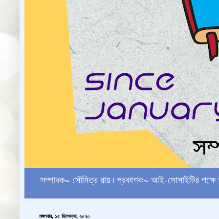
সম্পাদক~ সৌমিত্র রায় ৷ প্রকাশক~ আই-সোসাইটির পক
মঙ্গলবার, ১৫ ডিসেম্বর, ২০২০