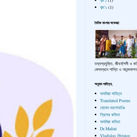
শব্দ'১
(1)
শব্দ'২
(1)
দৈনিক বাংলার শুভেচ্ছা
তথ্যপ্রযুক্তি, জীবনশৈলী ও ক
মেলবন্ধনে শান্তি ও আনন্দযাপন
অনুবাদ সাহিত্য,
অসমিয়া সাহিত্য
Translated Poems
হোমেন বরগোহাঞি
গ্রিসের কবিতা
অসমিয়া কবিতা
Dr.Malini
Vladislav Hristov