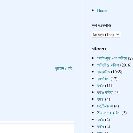
Home
ব্লগ সংরক্ষাণাগার
নেটিজেন ধারা
"আই-যুগ"-এর কবিতা
(2
আটপৌরে কবিতা
(2016)
পুরাতন পোস্ট
শব্দব্রাউজ
(1065)
শব্দকবিতা
(17)
শব্দ'৫
(11)
শব্দ'৬ কবিতা
(7)
শব্দ'৪
(4)
স্তুতি-কাব্য
(4)
Z-চেতনার কবিতা
(3)
শব্দ'৩
(2)
শব্দ'৭
(2)