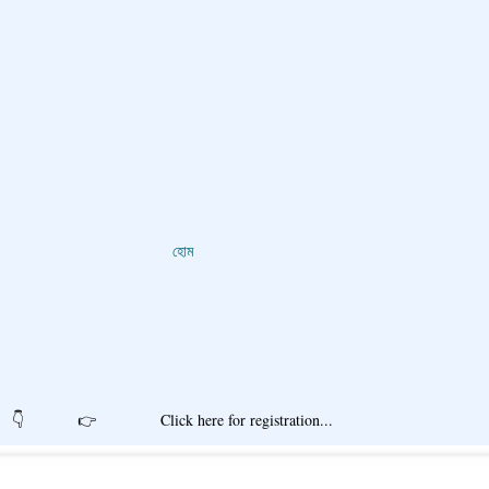
হোম
r registration...