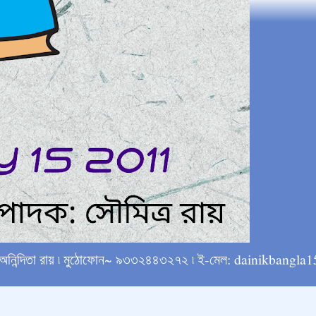
্ষে অনিন্দিতা রায় ৷ মুঠোফোন~ ৯৩৩২৪৪৩২৭২ ৷ ই-মেল: dainikba