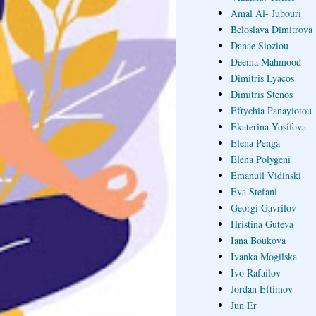
Amal Al- Jubouri
Beloslava Dimitrova
Danae Sioziou
Deema Mahmood
Dimitris Lyacos
Dimitris Stenos
Eftychia Panayiotou
Ekaterina Yosifova
Elena Penga
Elena Polygeni
Emanuil Vidinski
Eva Stefani
Georgi Gavrilov
Hristina Guteva
Iana Boukova
Ivanka Mogilska
Ivo Rafailov
Jordan Eftimov
Jun Er