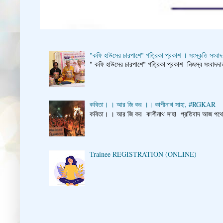
"কফি হাউসের চারপাশে" পত্রিকা প্রকাশ । সংস্কৃতি সংবাদ
" কফি হাউসের চারপাশে" পত্রিকা প্রকাশ নিজস্ব সংবাদদাতা
কবিতা। । আর জি কর ।। কাশীনাথ সাহা, #RGKAR
কবিতা। । আর জি কর কাশীনাথ সাহা প্রতিবাদ আজ পথে প্
Trainee REGISTRATION (ONLINE)
👇 👉 Click he