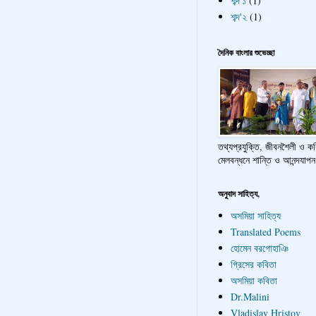
শব্দ'১
(1)
শব্দ'২
(1)
দৈনিক বাংলার শুভেচ্ছা
তথ্যপ্রযুক্তি, জীবনশৈলী ও ক
মেলবন্ধনে শান্তি ও আনন্দযাপন
অনুবাদ সাহিত্য,
অসমিয়া সাহিত্য
Translated Poems
হোমেন বরগোহাঞি
গ্রিসের কবিতা
অসমিয়া কবিতা
Dr.Malini
Vladislav Hristov