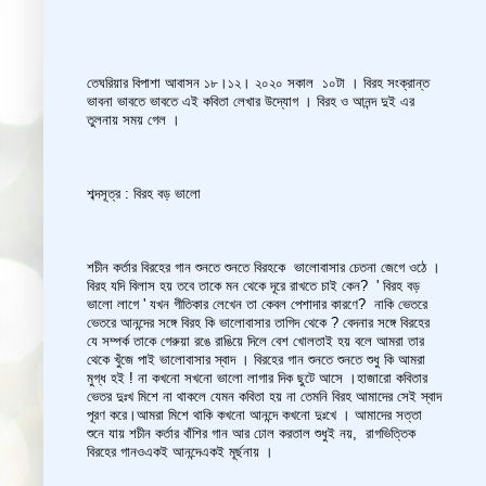
তেঘরিয়ার বিপাশা আবাসন ১৮।১২। ২০২০ সকাল ১০টা । বিরহ সংক্রান্ত
ভাবনা ভাবতে ভাবতে এই কবিতা লেখার উদ্যোগ । বিরহ ও আনন্দ দুই এর
তুলনায় সময় গেল ।
শব্দসূত্র : বিরহ বড় ভালো
শচীন কর্তার বিরহের গান শুনতে শুনতে বিরহকে ভালোবাসার চেতনা জেগে ওঠে ।
বিরহ যদি বিলাস হয় তবে তাকে মন থেকে দূরে রাখতে চাই কেন? ' বিরহ বড়
ভালো লাগে ' যখন গীতিকার লেখেন তা কেবল পেশাদার কারণে? নাকি ভেতরে
ভেতরে আনন্দের সঙ্গে বিরহ কি ভালোবাসার তাগিদ থেকে ? বেদনার সঙ্গে বিরহের
যে সম্পর্ক তাকে গেরুয়া রঙে রাঙিয়ে দিলে বেশ খোলতাই হয় বলে আমরা তার
থেকে খুঁজে পাই ভালোবাসার স্বাদ । বিরহের গান শুনতে শুনতে শুধু কি আমরা
মুগ্ধ হই ! না কখনো সখনো ভালো লাগার দিক ছুটে আসে ।হাজারো কবিতার
ভেতর দুঃখ মিশে না থাকলে যেমন কবিতা হয় না তেমনি বিরহ আমাদের সেই স্বাদ
পূরণ করে।আমরা মিশে থাকি কখনো আনন্দে কখনো দুঃখে । আমাদের সত্তা
শুনে যায় শচীন কর্তার বাঁশির গান আর ঢোল করতাল শুধুই নয়, রাগভিত্তিক
বিরহের গানওএকই আনন্দেএকই মূর্ছনায় ।