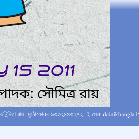
্ষে অনিন্দিতা রায় ৷ মুঠোফোন~ ৯৩৩২৪৪৩২৭২ ৷ ই-মেল: dainikba