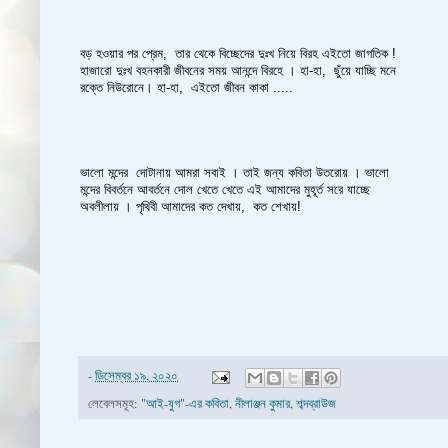
বড় হওয়ার পর প্রেম, তার থেকে বিচ্ছেদের দুঃখ নিয়ে বিরহ এইতো জাগতিক !
হাজারো দুঃখ বহনকারী জীবনের সময় আনন্দে বিরহে । হা-হা, ছুঁয়ে যাচ্ছি মনে
রক্তে নিউরোনে। হা-হা, এইতো জীবন কাকা .....
ভালো মন্দের দোটানায় আমরা সবাই । তাই জন্য কবিতা উতরোয় । ভালো
মন্দের বিবর্তনে আবর্তনে দোল খেতে খেতে এই আমাদের মুহূর্ত সরে যাচ্ছে
অবলীলায় । পৃথিবী আমাদের কত দেখায়, কত শেখায়!
-
ডিসেম্বর ১৯, ২০২০
লেবেলসমূহ:
"আই-যুগ"-এর কবিতা
,
নীলাঞ্জন কুমার
,
শব্দব্রাউজ