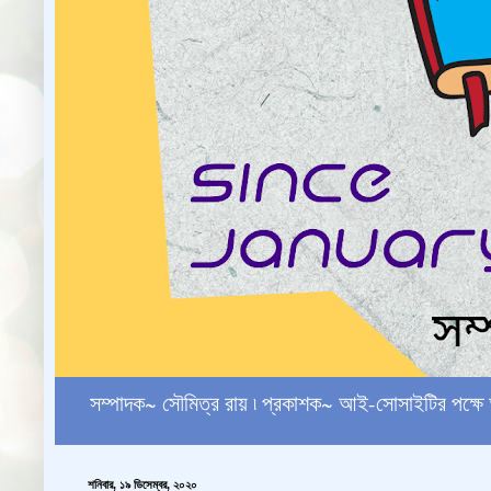
সম্পাদক~ সৌমিত্র রায় ৷ প্রকাশক~ আই-সোসাইটির পক
শনিবার, ১৯ ডিসেম্বর, ২০২০