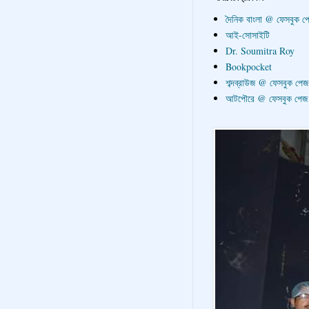
দৈনিক বাংলা @ ফেসবুক প
আই-সোসাইটি
Dr. Soumitra Roy
Bookpocket
শব্দব্রাউজ @ ফেসবুক পেজ
আটপৌরে @ ফেসবুক পেজ