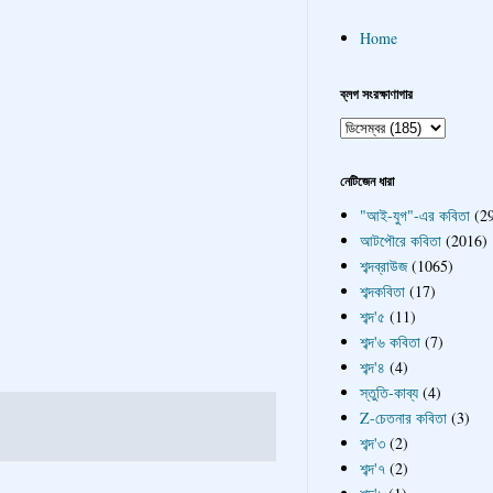
Home
ব্লগ সংরক্ষাণাগার
নেটিজেন ধারা
"আই-যুগ"-এর কবিতা
(2
আটপৌরে কবিতা
(2016)
শব্দব্রাউজ
(1065)
শব্দকবিতা
(17)
শব্দ'৫
(11)
শব্দ'৬ কবিতা
(7)
শব্দ'৪
(4)
স্তুতি-কাব্য
(4)
Z-চেতনার কবিতা
(3)
শব্দ'৩
(2)
শব্দ'৭
(2)