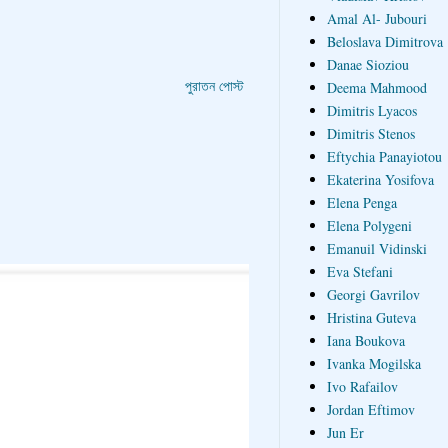
Amal Al- Jubouri
Beloslava Dimitrova
Danae Sioziou
পুরাতন পোস্ট
Deema Mahmood
Dimitris Lyacos
Dimitris Stenos
Eftychia Panayiotou
Ekaterina Yosifova
Elena Penga
Elena Polygeni
Emanuil Vidinski
Eva Stefani
Georgi Gavrilov
Hristina Guteva
Iana Boukova
Ivanka Mogilska
Ivo Rafailov
Jordan Eftimov
Jun Er