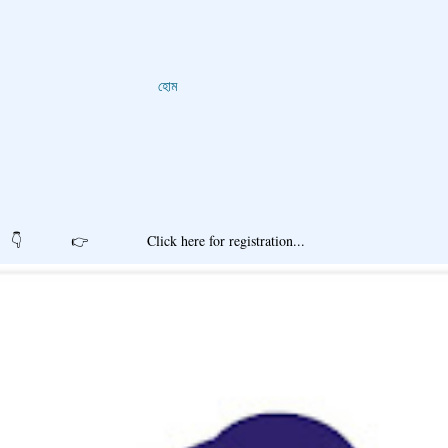
হোম
r registration...