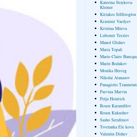
Katerina Stoykova-
Klemer
Kiriakos Sifiltzoglou
Krasimir Vardyev
Kristina Miteva
Lubomir Terziev
Manol Glishev
Maria Topali
Marie-Claire Bancqua
Marin Bodakov
Monika Herceg
Nikolai Atanasov
Panagiotis Tzannetat
Parvina Marvin
Petja Heinrich
Rosen Karamfilov
Rosen Kukushev
Sasho Serafimov
Tsvetanka Ele kova
Valentin Dishev