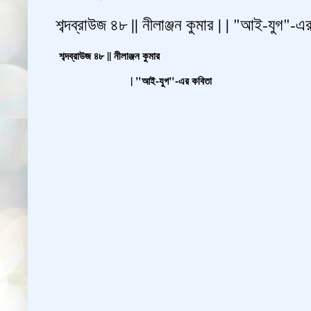
শব্দব্রাউজ ৪৮ || নীলাঞ্জন কুমার | | "আই-যুগ"-এ
শব্দব্রাউজ ৪৮ || নীলাঞ্জন কুমার
| "আই-যুগ"-এর কবিতা