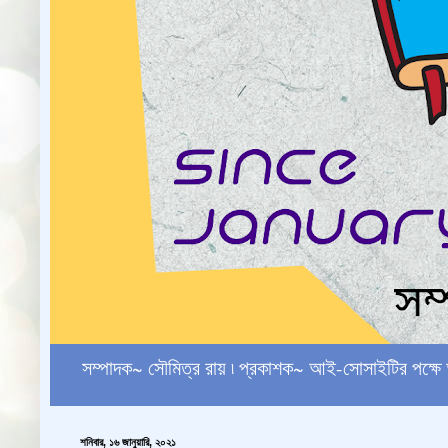
সম্পাদক~ সৌমিত্র রায় ৷ প্রকাশক~ আই-সোসাইটির পক
শনিবার, ১৬ জানুয়ারি, ২০২১