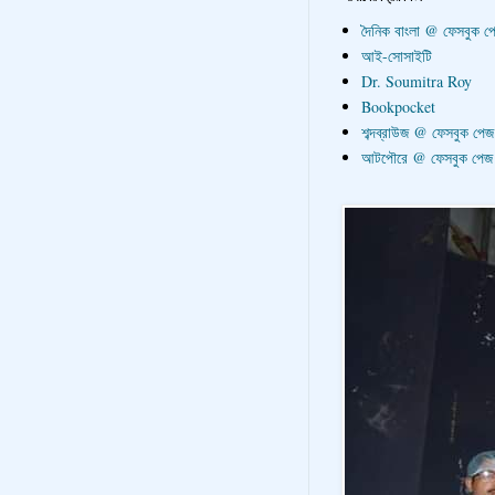
দৈনিক বাংলা @ ফেসবুক প
আই-সোসাইটি
Dr. Soumitra Roy
Bookpocket
শব্দব্রাউজ @ ফেসবুক পেজ
আটপৌরে @ ফেসবুক পেজ