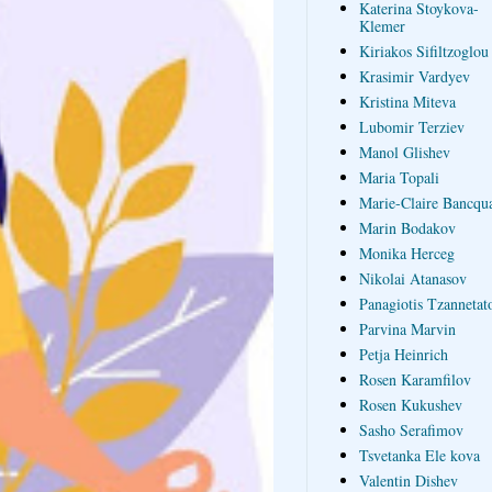
Katerina Stoykova-
Klemer
Kiriakos Sifiltzoglou
Krasimir Vardyev
Kristina Miteva
Lubomir Terziev
Manol Glishev
Maria Topali
Marie-Claire Bancqua
Marin Bodakov
Monika Herceg
Nikolai Atanasov
Panagiotis Tzannetat
Parvina Marvin
Petja Heinrich
Rosen Karamfilov
Rosen Kukushev
Sasho Serafimov
Tsvetanka Ele kova
Valentin Dishev