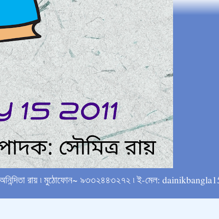
্ষে অনিন্দিতা রায় ৷ মুঠোফোন~ ৯৩৩২৪৪৩২৭২ ৷ ই-মেল: dainikba