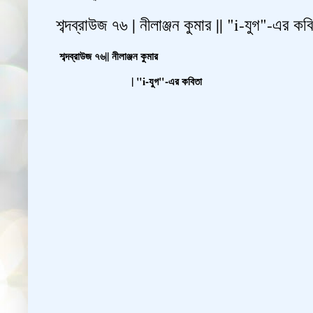
শব্দব্রাউজ ৭৬ | নীলাঞ্জন কুমার || "i-যুগ"-এর কব
শব্দব্রাউজ ৭৬|| নীলাঞ্জন কুমার
| "i-যুগ"-এর কবিতা