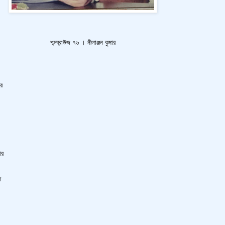
শব্দব্রাউজ ৭৬ । নীলাঞ্জন কুমার
ের
ার
া