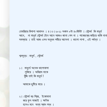
তেঘরিয়ার বিপাশা আবাসন । ৪।৩।২০২১ সকাল ৮টা ৪০মিনিট । সৌন্দর্য কি মাধুর্য
আনে, না মাধুর্য সৌন্দর্য টেনে আনে আজও জানা গেল না । পাকেচক্রে জড়িয়ে থাকি নান
সমস্যায় । তাই আজ এসব অনুভব গভীরে আসেনা । ভালো লাগা , এই পর্যন্ত ।
শব্দসূত্র : মাধুর্য , সৌন্দর্য
১। মাধুর্যে অনেক ভালোবাসা
লুকিয়ে । অবিরাম যাকে
খুঁজি তাই কি মাধুর্য !
আমাকে ছুটিয়ে মারে ।
২। সৌন্দর্য বড় প্রিয়, ইকোবানা
করে ফুল সাজাই । ক্ষণিক
হলেও মনে অন্য স্বাদ গন্ধ ।