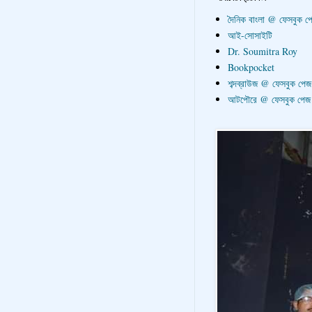
দৈনিক বাংলা @ ফেসবুক প
আই-সোসাইটি
Dr. Soumitra Roy
Bookpocket
শব্দব্রাউজ @ ফেসবুক পেজ
আটপৌরে @ ফেসবুক পেজ