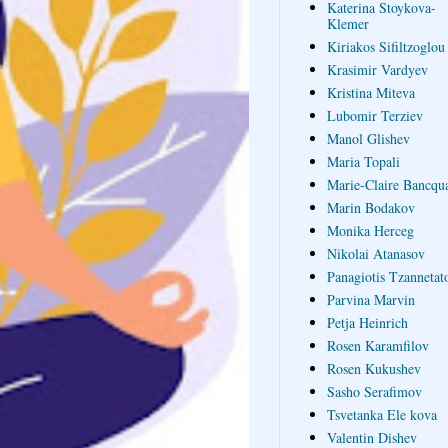
Katerina Stoykova-
Klemer
Kiriakos Sifiltzoglou
Krasimir Vardyev
Kristina Miteva
Lubomir Terziev
Manol Glishev
Maria Topali
Marie-Claire Bancqua
Marin Bodakov
Monika Herceg
Nikolai Atanasov
Panagiotis Tzannetat
Parvina Marvin
Petja Heinrich
Rosen Karamfilov
Rosen Kukushev
Sasho Serafimov
Tsvetanka Ele kova
Valentin Dishev