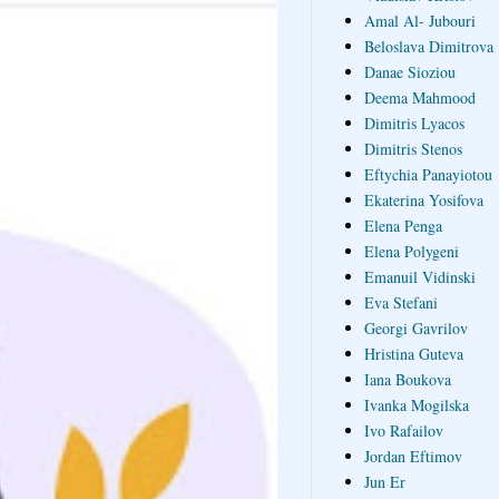
Amal Al- Jubouri
Beloslava Dimitrova
Danae Sioziou
Deema Mahmood
Dimitris Lyacos
Dimitris Stenos
Eftychia Panayiotou
Ekaterina Yosifova
Elena Penga
Elena Polygeni
Emanuil Vidinski
Eva Stefani
Georgi Gavrilov
Hristina Guteva
Iana Boukova
Ivanka Mogilska
Ivo Rafailov
Jordan Eftimov
Jun Er