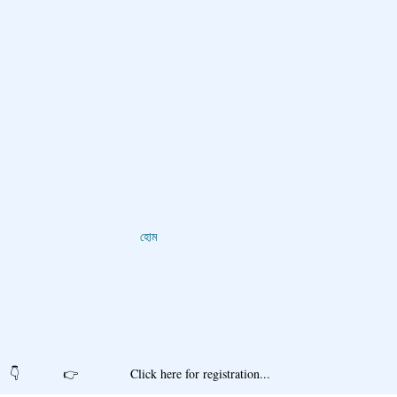
হোম
r registration...