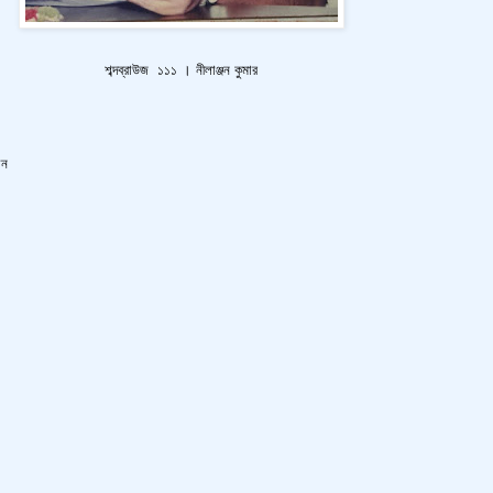
শব্দব্রাউজ ১১১ । নীলাঞ্জন কুমার
ান