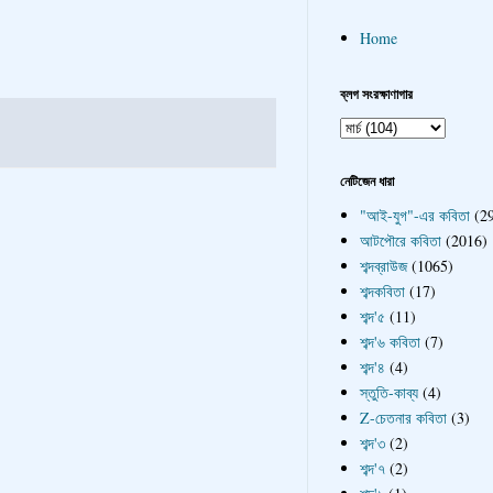
Home
ব্লগ সংরক্ষাণাগার
নেটিজেন ধারা
"আই-যুগ"-এর কবিতা
(2
আটপৌরে কবিতা
(2016)
শব্দব্রাউজ
(1065)
শব্দকবিতা
(17)
শব্দ'৫
(11)
শব্দ'৬ কবিতা
(7)
শব্দ'৪
(4)
স্তুতি-কাব্য
(4)
Z-চেতনার কবিতা
(3)
শব্দ'৩
(2)
শব্দ'৭
(2)