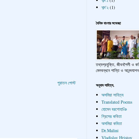
শব্দ'১
(1)
শব্দ'২
(1)
দৈনিক বাংলার শুভেচ্ছা
তথ্যপ্রযুক্তি, জীবনশৈলী ও ক
মেলবন্ধনে শান্তি ও আনন্দযাপন
পুরাতন পোস্ট
অনুবাদ সাহিত্য,
অসমিয়া সাহিত্য
Translated Poems
হোমেন বরগোহাঞি
গ্রিসের কবিতা
অসমিয়া কবিতা
Dr.Malini
Vladislav Hristov