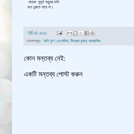
কয়েক মুহূর্ত অসুন্দর তাই
মনে ঢুকতে পারে না।
-
মার্চ ০৪, ২০২১
লেবেলসমূহ:
"আই-যুগ"-এর কবিতা
,
নীলাঞ্জন কুমার
,
শব্দব্রাউজ
কোন মন্তব্য নেই:
একটি মন্তব্য পোস্ট করুন