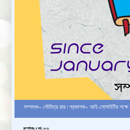
সম্পাদক~ সৌমিত্র রায় ৷ প্রকাশক~ আই-সোসাইটির পক
বৃহস্পতিবার, ৪ মার্চ, ২০২১