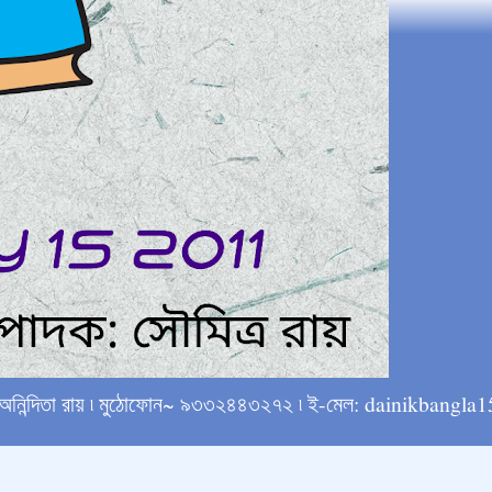
্ষে অনিন্দিতা রায় ৷ মুঠোফোন~ ৯৩৩২৪৪৩২৭২ ৷ ই-মেল: dainikba