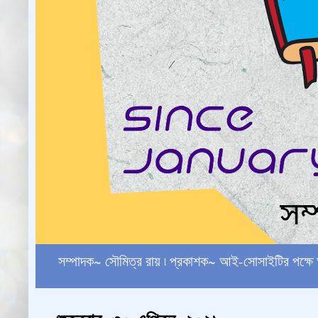
সম্পাদক~ সৌমিত্র রায় ৷ প্রকাশক~ আই-সোসাইটির পক