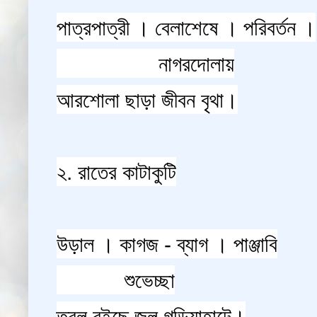
পাত্রপাত্রী । বেলাশেষে । পরিবর্তন ।
নাগরদোলায়
আরশোলা ছাড়া জীবন বৃথা।
২. রাতের কাটাকুটি
উড়াল । কাগজ - ব্যাগ । পাঞ্জাবি
শুভেচ্ছা
তরল বইছে জল গড়িয়াহাটে।