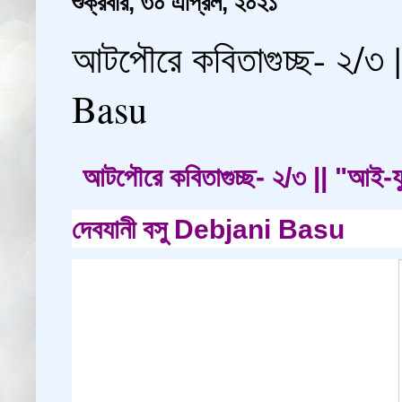
শুক্রবার, ৩০ এপ্রিল, ২০২১
আটপৌরে কবিতাগুচ্ছ- ২/৩ 
Basu
আটপৌরে কবিতাগুচ্ছ- ২/৩ || "আই-য
দেবযানী বসু Debjani Basu