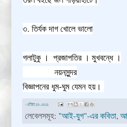
৩. তির্যক দাগ খোলে ভালো
গলাটুকু । প্রজাপতির । মুখবন্ধে ।
নয়নসুন্দর
বিজ্ঞাপনের ধুম-ঘুম যেমন হয়।
-
এপ্রিল ৩০, ২০২১
লেবেলসমূহ:
"আই-যুগ"-এর কবিতা
,
আ