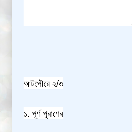
আটপৌরে ২/৩
১. পূর্ণ পুরাণের