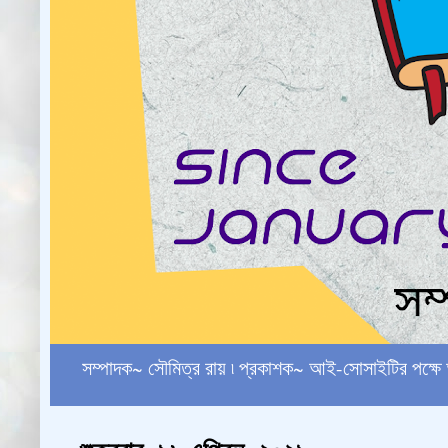
সম্পাদক~ সৌমিত্র রায় ৷ প্রকাশক~ আই-সোসাইটির পক