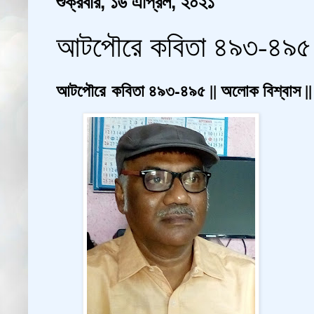
শুক্রবার, ১৬ এপ্রিল, ২০২১
আটপৌরে কবিতা ৪৯৩-৪৯৫ ||
আটপৌরে
কবিতা ৪৯৩-৪৯৫ || অলোক বিশ্বাস ||