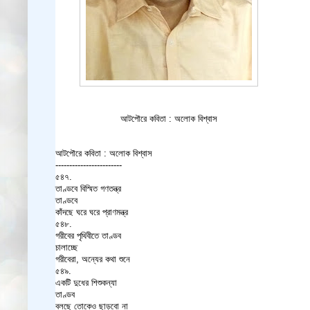
আটপৌরে কবিতা : অলোক বিশ্বাস
আটপৌরে কবিতা : অলোক বিশ্বাস
------------------------
৫৪৭.
তাণ্ডবে বিস্মিত গণতন্ত্র
তাণ্ডবে
কাঁদছে ঘরে ঘরে প্রাণমন্ত্র
৫৪৮.
গরীবের পৃথিবীতে তাণ্ডব
চালাচ্ছে
গরীবেরা, অন্যের কথা শুনে
৫৪৯.
একটি দুধের শিশুকন্যা
তাণ্ডব
বলছে তোকেও ছাড়বো না