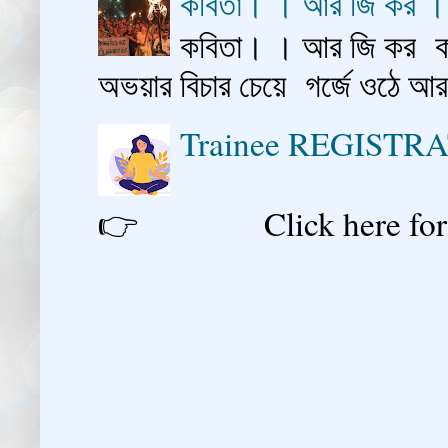
কবিতা। । আর জি কর 
কবিতা। । আর জি কর কাশ
অভয়ার বিচার চেয়ে গর্জে ওঠে আ
Trainee REGISTR
👉 Click here for reg