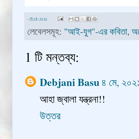
-
মে ০৪, ২০২১
লেবেলসমূহ:
"আই-যুগ"-এর কবিতা
,
অল
1 টি মন্তব্য:
Debjani Basu
৪ মে, ২০
আহা জ্বালা যন্ত্রনা!!
উত্তর