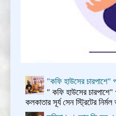
"কফি হাউসের চারপাশে" প
" কফি হাউসের চারপাশে" 
কলকাতার সূর্য সেন স্ট্রিটের নির্মল