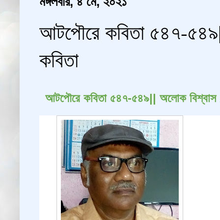
মঙ্গলবার, ৪ মে, ২০২১
আটপৌরে কবিতা ৫৪৭-৫৪৯||
কবিতা
আটপৌরে
কবিতা ৫৪৭-৫৪৯|| অলোক বিশ্বাস