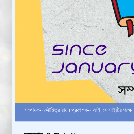
সম্পাদক~ সৌমিত্র রায় ৷ প্রকাশক~ আই-সোসাইটির পক