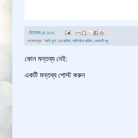
-
ডিসেম্বর ১৪, ২০২১
লেবেলসমূহ:
"আই-যুগ"-এর কবিতা
,
আটপৌরে কবিতা
,
দেবযানী বসু
কোন মন্তব্য নেই:
একটি মন্তব্য পোস্ট করুন