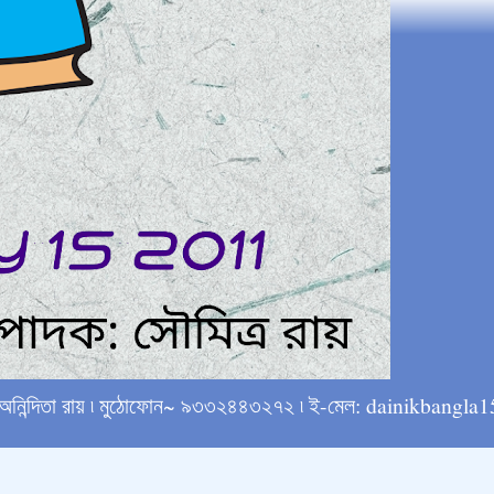
্ষে অনিন্দিতা রায় ৷ মুঠোফোন~ ৯৩৩২৪৪৩২৭২ ৷ ই-মেল: dainikba