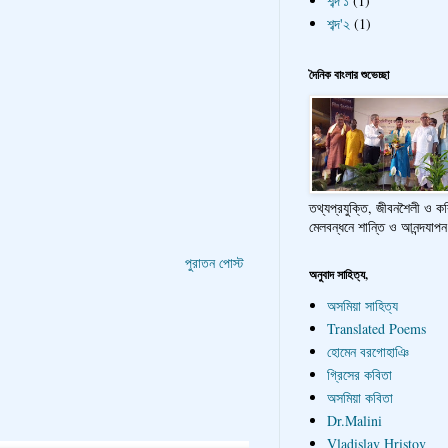
শব্দ'১
(1)
শব্দ'২
(1)
দৈনিক বাংলার শুভেচ্ছা
তথ্যপ্রযুক্তি, জীবনশৈলী ও ক
মেলবন্ধনে শান্তি ও আনন্দযাপন
পুরাতন পোস্ট
অনুবাদ সাহিত্য,
অসমিয়া সাহিত্য
Translated Poems
হোমেন বরগোহাঞি
গ্রিসের কবিতা
অসমিয়া কবিতা
Dr.Malini
Vladislav Hristov