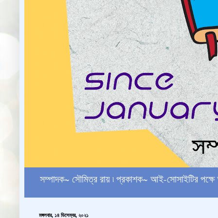
সম্পাদক~ সৌমিত্র রায় ৷ প্রকাশক~ আই-সোসাইটির পক
মঙ্গলবার, ১৪ ডিসেম্বর, ২০২১