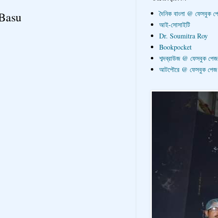
দৈনিক বাংলা @ ফেসবুক প
 Basu
আই-সোসাইটি
Dr. Soumitra Roy
Bookpocket
শব্দব্রাউজ @ ফেসবুক পেজ
আটপৌরে @ ফেসবুক পেজ