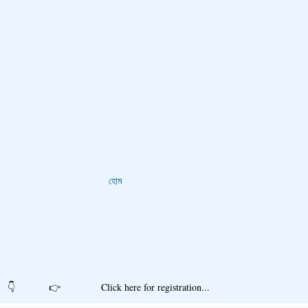
হোম
r registration...