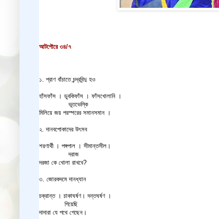
আটপৌরে ৩৪/৭
১. প্রাণ বাঁচাতে চন্দ্রবিন্দু হও
হাঁসফাঁস । ডুবকিফাঁস । ফাঁসখোলানি ।
ভূতভেল্কি
মিলিয়ে জয় পরস্পরের সমানসমান ।
২. দানবপোকাদের উৎসব
শরণার্থী । পঙ্গপাল । সীমান্তসীল।
দরাজ
দরজা কে খোলা রাখবে?
৩. জোরকদমে দানধ্যান
চক্রান্ত । চাকাঘর্ষণ। দন্তঘর্ষণ ।
গিয়েছি
দাদারা যে পথে গেছেন।