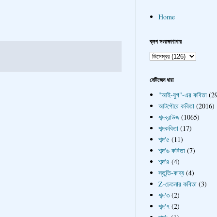
Home
ব্লগ সংরক্ষাণাগার
নেটিজেন ধারা
"আই-যুগ"-এর কবিতা
(2
আটপৌরে কবিতা
(2016)
শব্দব্রাউজ
(1065)
শব্দকবিতা
(17)
শব্দ'৫
(11)
শব্দ'৬ কবিতা
(7)
শব্দ'৪
(4)
স্তুতি-কাব্য
(4)
Z-চেতনার কবিতা
(3)
শব্দ'৩
(2)
শব্দ'৭
(2)