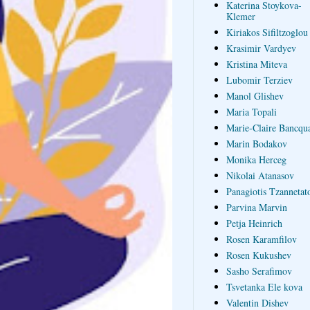
Katerina Stoykova-
Klemer
Kiriakos Sifiltzoglou
Krasimir Vardyev
Kristina Miteva
Lubomir Terziev
Manol Glishev
Maria Topali
Marie-Claire Bancqua
Marin Bodakov
Monika Herceg
Nikolai Atanasov
Panagiotis Tzannetat
Parvina Marvin
Petja Heinrich
Rosen Karamfilov
Rosen Kukushev
Sasho Serafimov
Tsvetanka Ele kova
Valentin Dishev