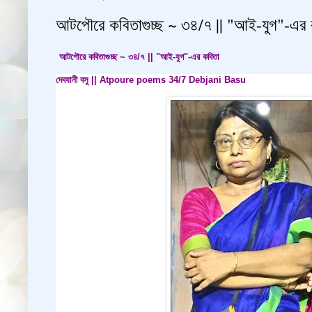
আটপৌরে কবিতাগুচ্ছ ~ ৩৪/৭ || "আই-যুগ"-এর
আটপৌরে কবিতাগুচ্ছ ~ ৩৪/৭ || "আই-যুগ"-এর কবিতা
দেবযানী বসু || Atpoure poems 34/7 Debjani
Basu