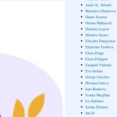
Amal Al- Jubouri
Beloslava Dimitrova
Danae Sioziou
Deema Mahmood
Dimitris Lyacos
Dimitris Stenos
Eftychia Panayiotou
Ekaterina Yosifova
Elena Penga
Elena Polygeni
Emanuil Vidinski
Eva Stefani
Georgi Gavrilov
Hristina Guteva
Iana Boukova
Ivanka Mogilska
Ivo Rafailov
Jordan Eftimov
Jun Er