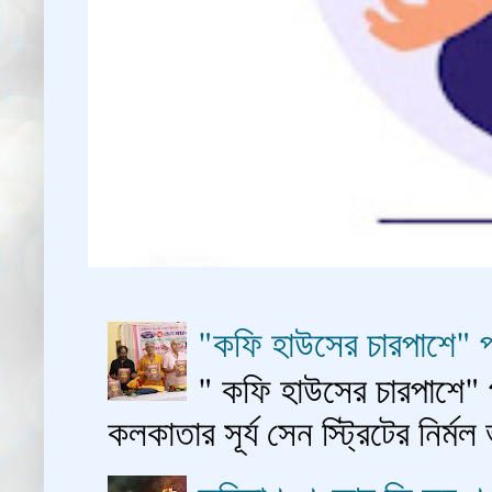
"কফি হাউসের চারপাশে" প
" কফি হাউসের চারপাশে" 
কলকাতার সূর্য সেন স্ট্রিটের নির্মল