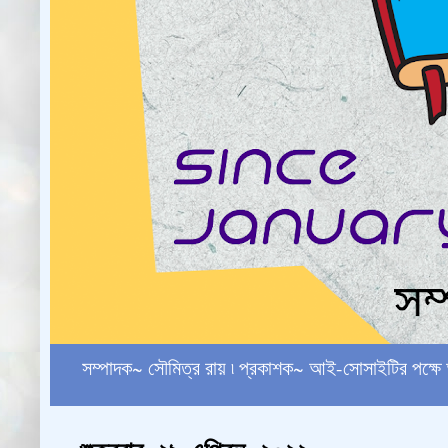
সম্পাদক~ সৌমিত্র রায় ৷ প্রকাশক~ আই-সোসাইটির পক