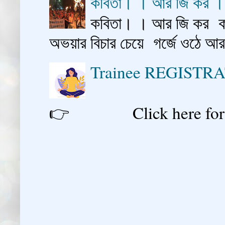
কবিতা। । আর জি কর 
কবিতা। । আর জি কর কাশ
অভয়ার বিচার চেয়ে গর্জে ওঠে আ
Trainee REGISTR
👉 Click here for reg