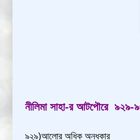
নীলিমা সাহা-র আটপৌরে ৯২৯-
৯২৯)আলোর অধিক অন্ধকার