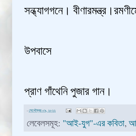
সন্ধ্যাগগনে। বীণারমন্ত্র।রমণ
উপবাসে
প্রাণ গাঁথেনি পুজার গান।
-
সেপ্টেম্বর ০৯, ২০২২
লেবেলসমূহ:
"আই-যুগ"-এর কবিতা
,
আ