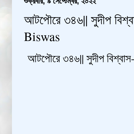
শুক্রবার, ৯ সেপ্টেম্বর, ২০২২
আটপৌরে ৩৪৬|| সুদীপ বিশ
Biswas
আটপৌরে ৩৪৬|| সুদীপ বিশ্বা