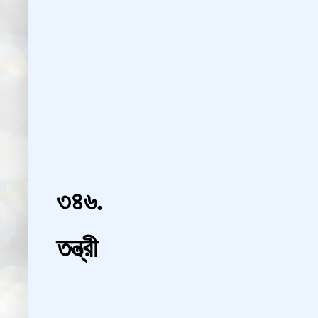
৩৪৬.
তন্ত্রী