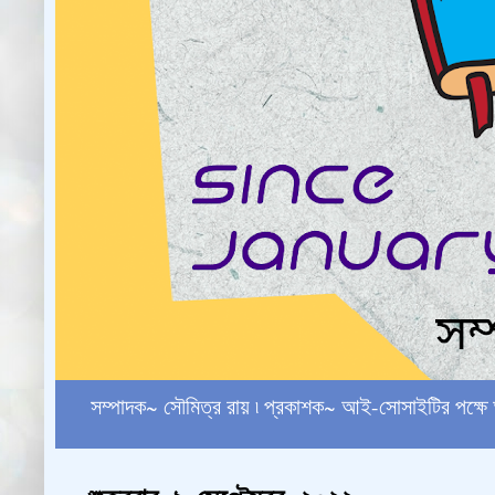
সম্পাদক~ সৌমিত্র রায় ৷ প্রকাশক~ আই-সোসাইটির পক