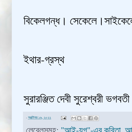
বিকেলগন্ধ। সেকেলে।সাইক
ইথার-গ্রস্থ
সুরারঞ্জিত দেবী সুরেশ্বরী ভগবত
-
অক্টোবর ১৬, ২০২২
লেবেলসমূহ:
"আই-যুগ"-এর কবিতা
,
আ