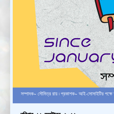
সম্পাদক~ সৌমিত্র রায় ৷ প্রকাশক~ আই-সোসাইটির পক