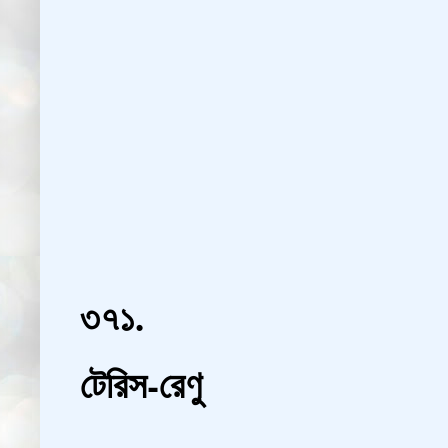
৩৭১.
টেরিস-রেণু