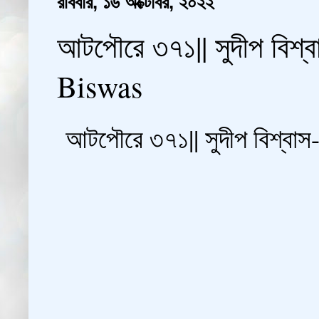
রবিবার, ১৬ অক্টোবর, ২০২২
আটপৌরে ৩৭১|| সুদীপ বিশ
Biswas
আটপৌরে ৩৭১|| সুদীপ বিশ্বা