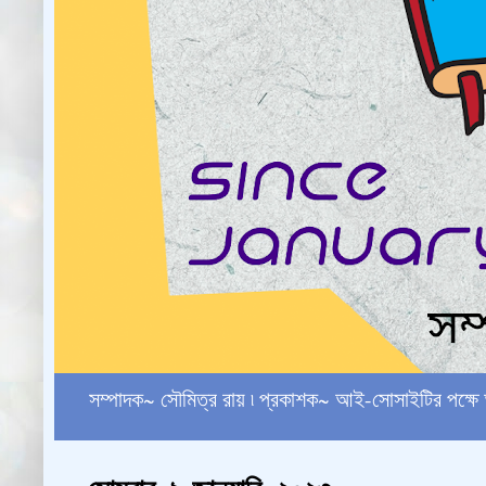
সম্পাদক~ সৌমিত্র রায় ৷ প্রকাশক~ আই-সোসাইটির পক