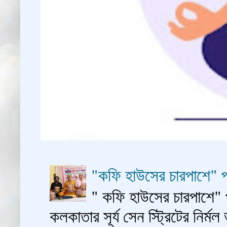
"কফি হাউসের চারপাশে" প
" কফি হাউসের চারপাশে" 
কলকাতার সূর্য সেন স্ট্রিটের নির্মল