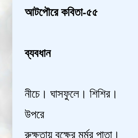
আটপৌরে কবিতা-৫৫
ব্যবধান
নীচে। ঘাসফুলে। শিশির।
উপরে
রুক্ষতায় বৃক্ষের মর্মর পাতা।