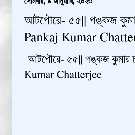
সোমবার, ৯ জানুয়ারি, ২০২৩
আটপৌরে- ৫৫|| পঙ্কজ কুমা
Pankaj Kumar Chatte
আটপৌরে- ৫৫|| পঙ্কজ কুমার চ
Kumar Chatterjee