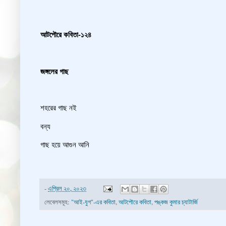
আটপৌরে কবিতা-১২৪
জঙ্গলের গাছ
শহরের গাছ নই
বন্য
গাছ হয়ে আগুন আনি
-
এপ্রিল ২০, ২০২৩
লেবেলসমূহ:
"আই-যুগ"-এর কবিতা
,
আটপৌরে কবিতা
,
পঙ্কজ কুমার চ্যাটার্জি