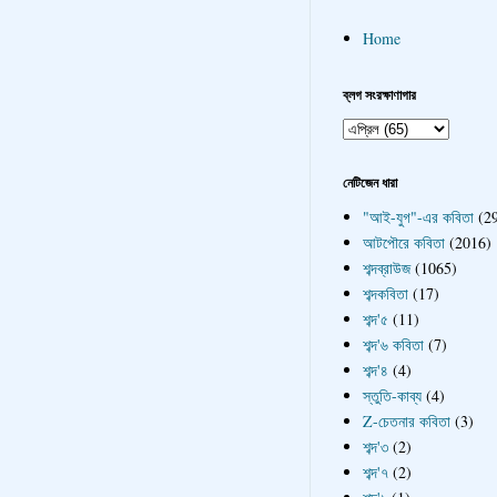
Home
ব্লগ সংরক্ষাণাগার
নেটিজেন ধারা
"আই-যুগ"-এর কবিতা
(2
আটপৌরে কবিতা
(2016)
শব্দব্রাউজ
(1065)
শব্দকবিতা
(17)
শব্দ'৫
(11)
শব্দ'৬ কবিতা
(7)
শব্দ'৪
(4)
স্তুতি-কাব্য
(4)
Z-চেতনার কবিতা
(3)
শব্দ'৩
(2)
শব্দ'৭
(2)