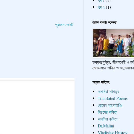
শব্দ'১
(1)
শব্দ'২
(1)
দৈনিক বাংলার শুভেচ্ছা
পুরাতন পোস্ট
তথ্যপ্রযুক্তি, জীবনশৈলী ও ক
মেলবন্ধনে শান্তি ও আনন্দযাপন
অনুবাদ সাহিত্য,
অসমিয়া সাহিত্য
Translated Poems
হোমেন বরগোহাঞি
গ্রিসের কবিতা
অসমিয়া কবিতা
Dr.Malini
Vladislav Hristov