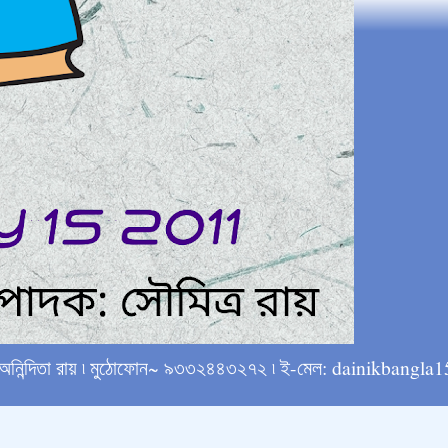
্ষে অনিন্দিতা রায় ৷ মুঠোফোন~ ৯৩৩২৪৪৩২৭২ ৷ ই-মেল: dainikba