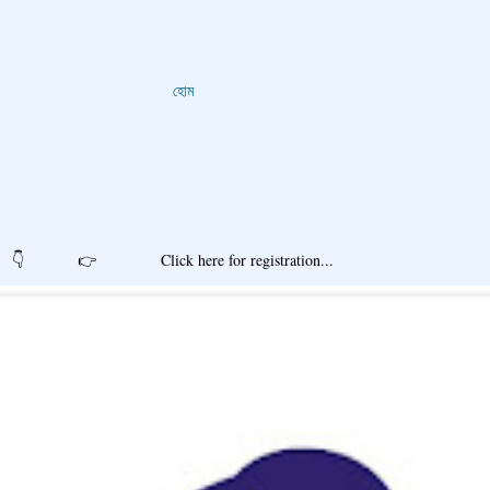
হোম
r registration...