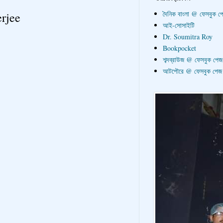
দৈনিক বাংলা @ ফেসবুক প
erjee
আই-সোসাইটি
Dr. Soumitra Roy
Bookpocket
শব্দব্রাউজ @ ফেসবুক পেজ
আটপৌরে @ ফেসবুক পেজ