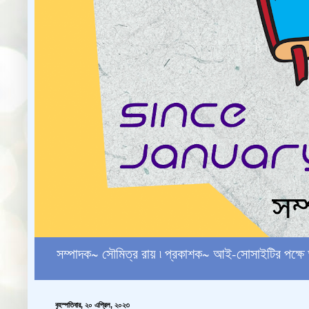
সম্পাদক~ সৌমিত্র রায় ৷ প্রকাশক~ আই-সোসাইটির পক
বৃহস্পতিবার, ২০ এপ্রিল, ২০২৩