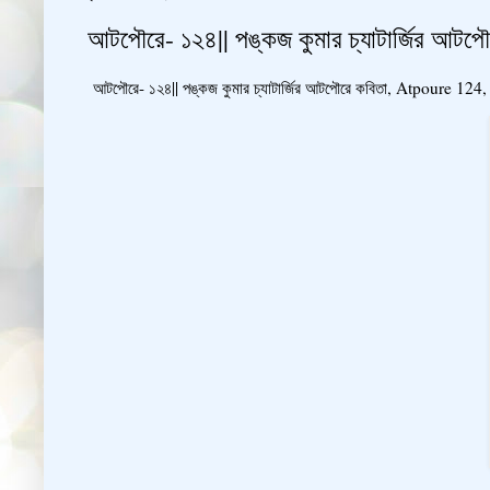
আটপৌরে- ১২৪|| পঙ্কজ কুমার চ্যাটার্জির আ
আটপৌরে- ১২৪|| পঙ্কজ কুমার চ্যাটার্জির আটপৌরে কবিতা, Atpoure 1