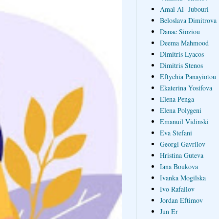
Amal Al- Jubouri
Beloslava Dimitrova
Danae Sioziou
Deema Mahmood
Dimitris Lyacos
Dimitris Stenos
Eftychia Panayiotou
Ekaterina Yosifova
Elena Penga
Elena Polygeni
Emanuil Vidinski
Eva Stefani
Georgi Gavrilov
Hristina Guteva
Iana Boukova
Ivanka Mogilska
Ivo Rafailov
Jordan Eftimov
Jun Er