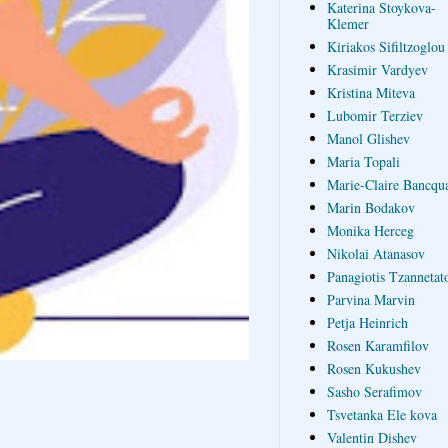
Katerina Stoykova-
Klemer
Kiriakos Sifiltzoglou
Krasimir Vardyev
Kristina Miteva
Lubomir Terziev
Manol Glishev
Maria Topali
Marie-Claire Bancqua
Marin Bodakov
Monika Herceg
Nikolai Atanasov
Panagiotis Tzannetat
Parvina Marvin
Petja Heinrich
Rosen Karamfilov
Rosen Kukushev
Sasho Serafimov
Tsvetanka Ele kova
Valentin Dishev