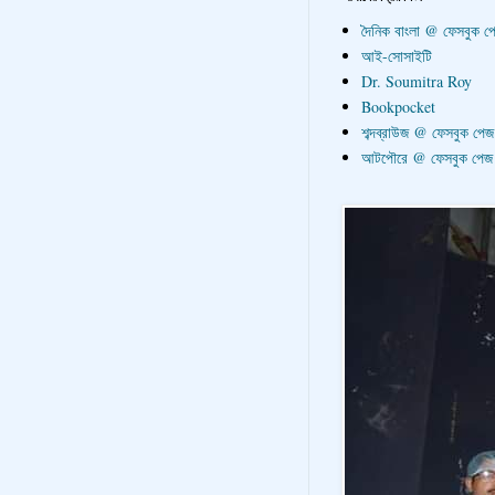
দৈনিক বাংলা @ ফেসবুক প
আই-সোসাইটি
Dr. Soumitra Roy
Bookpocket
শব্দব্রাউজ @ ফেসবুক পেজ
আটপৌরে @ ফেসবুক পেজ