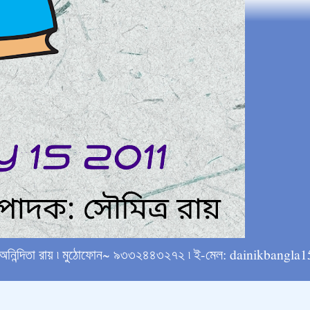
্ষে অনিন্দিতা রায় ৷ মুঠোফোন~ ৯৩৩২৪৪৩২৭২ ৷ ই-মেল: dainikba