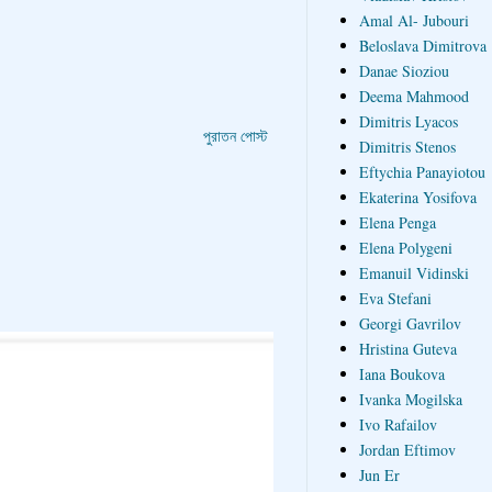
Amal Al- Jubouri
Beloslava Dimitrova
Danae Sioziou
Deema Mahmood
Dimitris Lyacos
পুরাতন পোস্ট
Dimitris Stenos
Eftychia Panayiotou
Ekaterina Yosifova
Elena Penga
Elena Polygeni
Emanuil Vidinski
Eva Stefani
Georgi Gavrilov
Hristina Guteva
Iana Boukova
Ivanka Mogilska
Ivo Rafailov
Jordan Eftimov
Jun Er