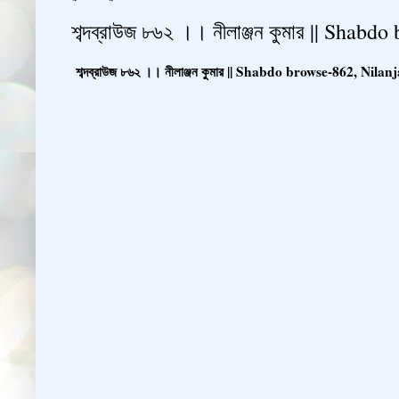
শব্দব্রাউজ ৮৬২ ।। নীলাঞ্জন কুমার || Sha
শব্দব্রাউজ ৮৬২ ।। নীলাঞ্জন কুমার || Shabdo browse-862, Nil