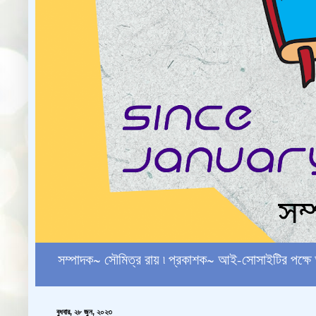
সম্পাদক~ সৌমিত্র রায় ৷ প্রকাশক~ আই-সোসাইটির পক
বুধবার, ২৮ জুন, ২০২৩