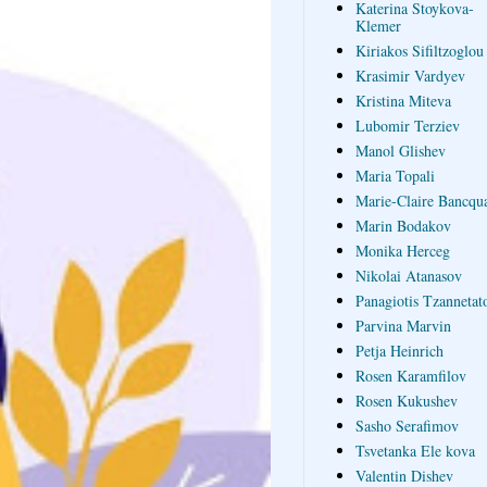
Katerina Stoykova-
Klemer
Kiriakos Sifiltzoglou
Krasimir Vardyev
Kristina Miteva
Lubomir Terziev
Manol Glishev
Maria Topali
Marie-Claire Bancqua
Marin Bodakov
Monika Herceg
Nikolai Atanasov
Panagiotis Tzannetat
Parvina Marvin
Petja Heinrich
Rosen Karamfilov
Rosen Kukushev
Sasho Serafimov
Tsvetanka Ele kova
Valentin Dishev