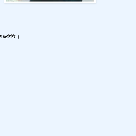
া ৪৫মিনিট ।