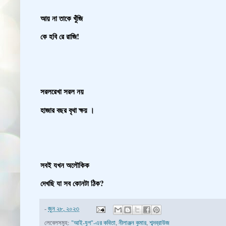
আয় না তাকে খুঁজি
কে হবি রে রাজি!
সরলরেখা সরল নয়
হাজার বছর বৃথা ক্ষয় ।
সবই যখন অলৌকিক
দেখছি যা সব কোনটা ঠিক?
-
জুন ২৮, ২০২৩
লেবেলসমূহ:
"আই-যুগ"-এর কবিতা
,
নীলাঞ্জন কুমার
,
শব্দব্রাউজ