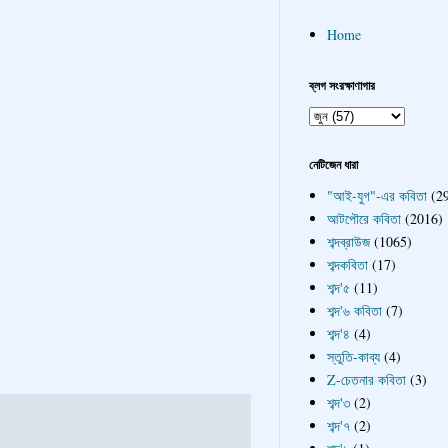
Home
ব্লগ সংরক্ষাণাগার
নেটিজেন ধারা
"আই-যুগ"-এর কবিতা
(2
আটপৌরে কবিতা
(2016)
শব্দব্রাউজ
(1065)
শব্দকবিতা
(17)
শব্দ'৫
(11)
শব্দ'৬ কবিতা
(7)
শব্দ'৪
(4)
স্তুতি-কাব্য
(4)
Z-চেতনার কবিতা
(3)
শব্দ'৩
(2)
শব্দ'৭
(2)