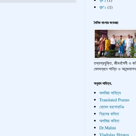
শব্দ'১
(1)
শব্দ'২
(1)
দৈনিক বাংলার শুভেচ্ছা
তথ্যপ্রযুক্তি, জীবনশৈলী ও ক
মেলবন্ধনে শান্তি ও আনন্দযাপন
অনুবাদ সাহিত্য,
অসমিয়া সাহিত্য
Translated Poems
হোমেন বরগোহাঞি
গ্রিসের কবিতা
অসমিয়া কবিতা
Dr.Malini
Vladislav Hristov