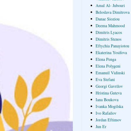
Amal Al- Jubouri
Beloslava Dimitrova
Danae Sioziou
Deema Mahmood
Dimitris Lyacos
Dimitris Stenos
Eftychia Panayiotou
Ekaterina Yosifova
Elena Penga
Elena Polygeni
Emanuil Vidinski
Eva Stefani
Georgi Gavrilov
Hristina Guteva
Iana Boukova
Ivanka Mogilska
Ivo Rafailov
Jordan Eftimov
Jun Er