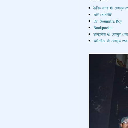
দৈনিক বাংলা @ ফেসবুক প
আই-সোসাইটি
Dr. Soumitra Roy
Bookpocket
শব্দব্রাউজ @ ফেসবুক পেজ
আটপৌরে @ ফেসবুক পেজ