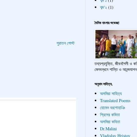
শব্দ'১
(1)
শব্দ'২
(1)
দৈনিক বাংলার শুভেচ্ছা
পুরাতন পোস্ট
তথ্যপ্রযুক্তি, জীবনশৈলী ও ক
মেলবন্ধনে শান্তি ও আনন্দযাপন
অনুবাদ সাহিত্য,
অসমিয়া সাহিত্য
Translated Poems
হোমেন বরগোহাঞি
গ্রিসের কবিতা
অসমিয়া কবিতা
Dr.Malini
Vladislav Hristov