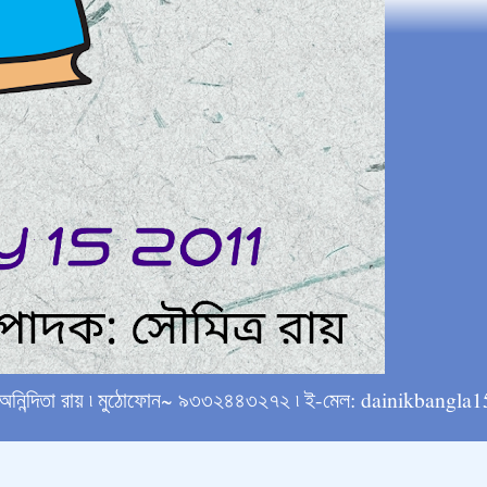
্ষে অনিন্দিতা রায় ৷ মুঠোফোন~ ৯৩৩২৪৪৩২৭২ ৷ ই-মেল: dainikba