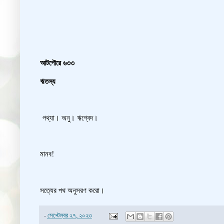
আটপৌরে ৬৩৩
ঋতস্য
পথ্যা। অনু। ঋগ্বেদ।
মানব!
সত্যের পথ অনুসরণ করো।
-
সেপ্টেম্বর ২৭, ২০২৩