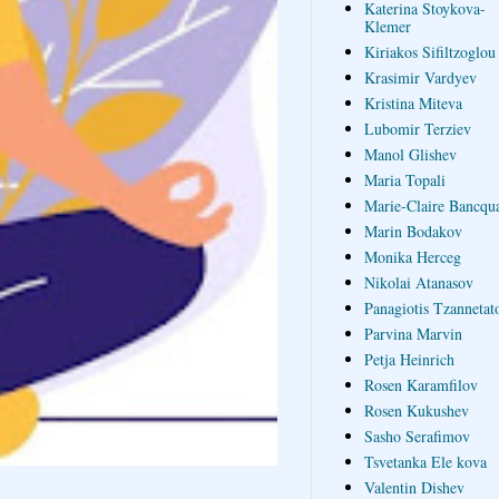
Katerina Stoykova-
Klemer
Kiriakos Sifiltzoglou
Krasimir Vardyev
Kristina Miteva
Lubomir Terziev
Manol Glishev
Maria Topali
Marie-Claire Bancqua
Marin Bodakov
Monika Herceg
Nikolai Atanasov
Panagiotis Tzannetat
Parvina Marvin
Petja Heinrich
Rosen Karamfilov
Rosen Kukushev
Sasho Serafimov
Tsvetanka Ele kova
Valentin Dishev