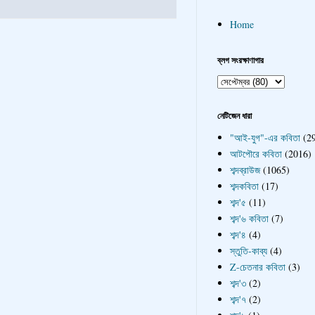
Home
ব্লগ সংরক্ষাণাগার
নেটিজেন ধারা
"আই-যুগ"-এর কবিতা
(2
আটপৌরে কবিতা
(2016)
শব্দব্রাউজ
(1065)
শব্দকবিতা
(17)
শব্দ'৫
(11)
শব্দ'৬ কবিতা
(7)
শব্দ'৪
(4)
স্তুতি-কাব্য
(4)
Z-চেতনার কবিতা
(3)
শব্দ'৩
(2)
শব্দ'৭
(2)