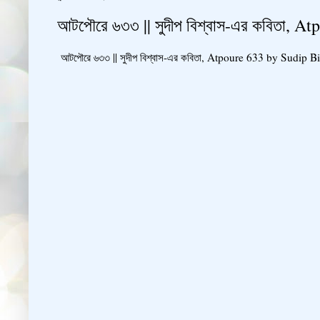
আটপৌরে ৬৩৩ || সুদীপ বিশ্বাস-এর কবিতা, 
আটপৌরে ৬৩৩ || সুদীপ বিশ্বাস-এর কবিতা, Atpoure 633 by Sudip B