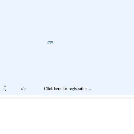
হোম
r registration...