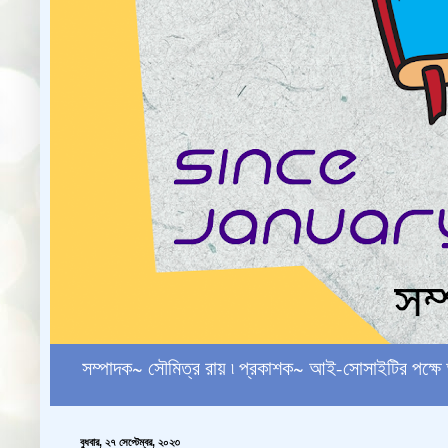
সম্পাদক~ সৌমিত্র রায় ৷ প্রকাশক~ আই-সোসাইটির পক
বুধবার, ২৭ সেপ্টেম্বর, ২০২৩