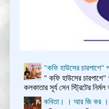
"কফি হাউসের চারপাশে" প
" কফি হাউসের চারপাশে" 
কলকাতার সূর্য সেন স্ট্রিটের নির্মল
কবিতা। । আর জি কর 