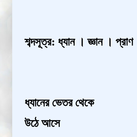
শব্দসূত্র: ধ্যান । জ্ঞান । প্রাণ
ধ্যানের ভেতর থেকে
উঠে আসে