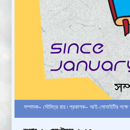
সম্পাদক~ সৌমিত্র রায় ৷ প্রকাশক~ আই-সোসাইটির পক