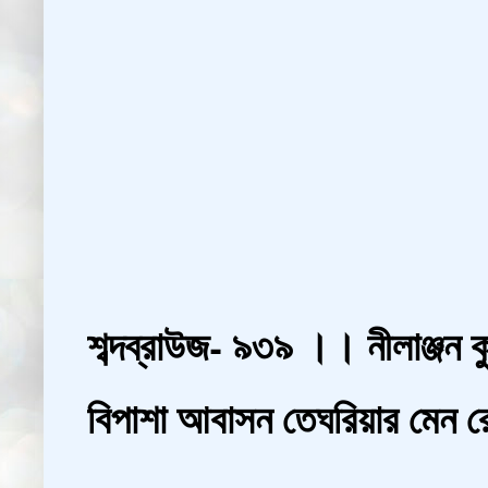
শব্দব্রাউজ- ৯৩৯ ।। নীলাঞ্জন ক
বিপাশা আবাসন তেঘরিয়ার মেন