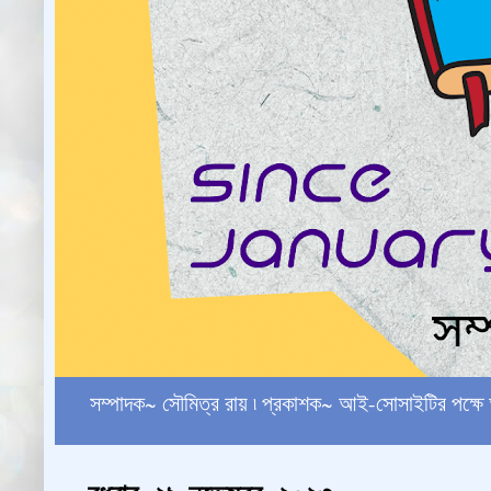
সম্পাদক~ সৌমিত্র রায় ৷ প্রকাশক~ আই-সোসাইটির পক