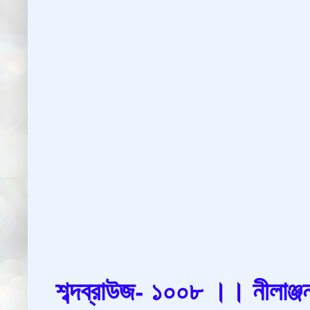
শব্দব্রাউজ- ১০০৮ ।। নীলাঞ্জন