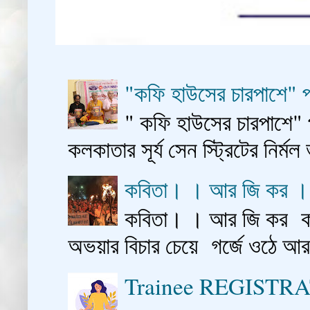
"কফি হাউসের চারপাশে" প
" কফি হাউসের চারপাশে" 
কলকাতার সূর্য সেন স্ট্রিটের নির্মল
কবিতা। । আর জি কর 
কবিতা। । আর জি কর কাশ
অভয়ার বিচার চেয়ে গর্জে ওঠে আ
Trainee REGISTR