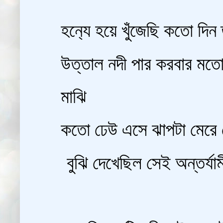
হন‍্যে হয়ে খুঁজেছি কতো দিন
উত্তাল নদী পার করবার ম
মাঝি
কতো ঢেউ এসে ঝাপটা মেরে ফে
বুঝি দেখেছিল সেই অন্তর্যাম