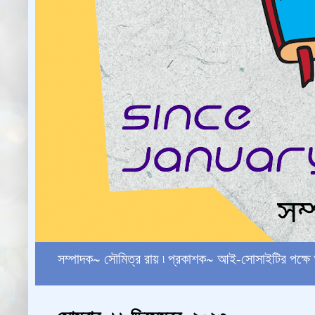
সম্পাদক~ সৌমিত্র রায় ৷ প্রকাশক~ আই-সোসাইটির পক