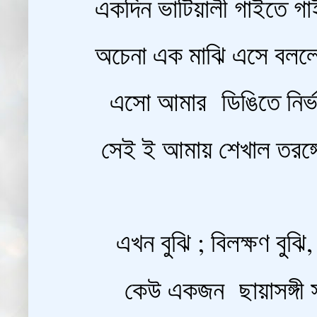
একদিন ভাটিয়ালী গাইতে গা
অচেনা এক মাঝি এসে বললো-
এসো আমার ডিঙিতে নির্ভ
সেই ই আমায় শেখাল তরঙ্গের
এখন বুঝি ; বিলক্ষণ বুঝি,
কেউ একজন ছায়াসঙ্গী স