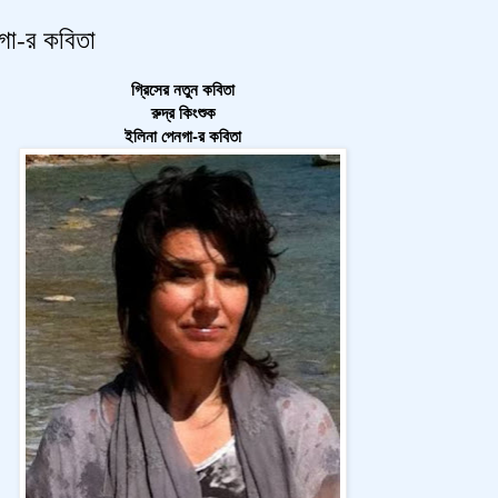
নগা-র কবিতা
গ্রিসের নতুন কবিতা
রুদ্র কিংশুক
ইলিনা পেনগা-র কবিতা