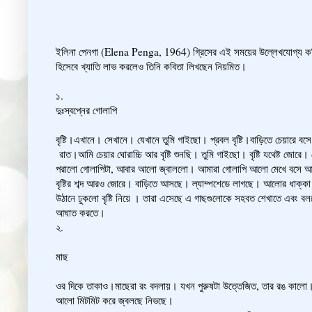
ইলিনা পেনগা (Elena Penga, 1964) গ্রিসের এই সময়ের উল্লেখযোগ্য কবি-নাট্ট
হিসেবে খ্যাতি লাভ করলেও তিনি কবিতা লিখছেন নিয়মিত।
১.
দুঃস্বপ্নের গোলাপি
বৃষ্টি।এখানে। সেখানে। যেখানে তুমি গাইছো। প্রবল বৃষ্টি।বাড়িতে চেয়ারে ব
রাত।আমি চেয়ার ঘোরাচ্চি আর বৃষ্টি শুনছি। তুমি গাইছো। বৃষ্টি যথেষ্ট জ
পরালো গোলাপিটা, আবার আলো জ্বাললো। আমারা গোলাপি আলো মেখে বসে আম
বৃষ্টির শব্দ আরও জোরে। বাড়িতে আসছে। ল্যাম্পশেডে লাগছে। আলোর ধাক্কা।
উঠানে ঢুকলো বৃষ্টি নিয়ে । তারা এসেছে এ গাছগুলোকে সহবত শেখাতে এবং
আঘাত করতে।
২.
মাছ
ওর দিকে তাকাও।মাছেরা রং বদলায়। যখন পুরুষটা উত্তেজিত, তার রঙ কালো। 
আলো মিটমিট করে জ্বলছে নিভছে।