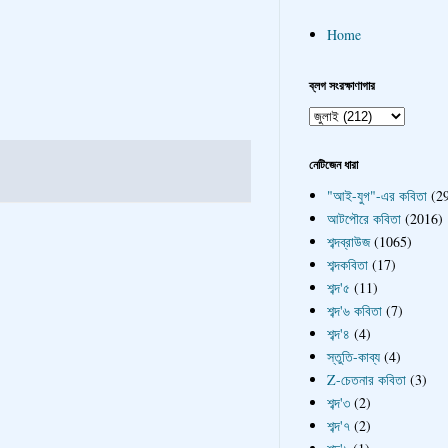
Home
ব্লগ সংরক্ষাণাগার
নেটিজেন ধারা
"আই-যুগ"-এর কবিতা
(2
আটপৌরে কবিতা
(2016)
শব্দব্রাউজ
(1065)
শব্দকবিতা
(17)
শব্দ'৫
(11)
শব্দ'৬ কবিতা
(7)
শব্দ'৪
(4)
স্তুতি-কাব্য
(4)
Z-চেতনার কবিতা
(3)
শব্দ'৩
(2)
শব্দ'৭
(2)