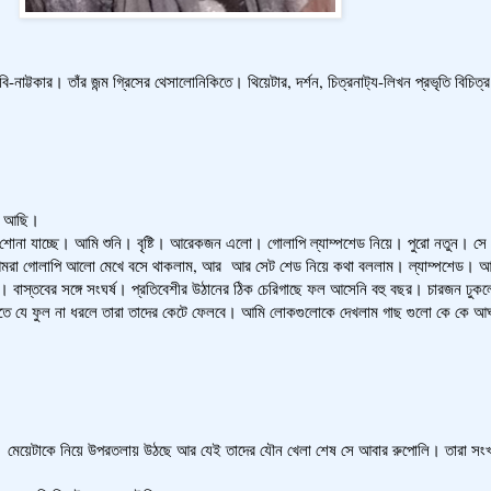
কার। তাঁর জন্ম গ্রিসের থেসালোনিকিতে। থিয়েটার, দর্শন, চিত্রনাট‍্য-লিখন প্রভৃতি বিচিত্র
সে আছি।
োরে। শোনা যাচ্ছে। আমি শুনি। বৃষ্টি। আরেকজন এলো। গোলাপি ল্যাম্পশেড নিয়ে। পুরো নতুন।
রা গোলাপি আলো মেখে বসে থাকলাম, আর আর সেট শেড নিয়ে কথা বললাম। ল্যাম্পশেড। আমি
 বাস্তবের সঙ্গে সংঘর্ষ। প্রতিবেশীর উঠানের ঠিক চেরিগাছে ফল আসেনি বহু বছর। চারজন ঢুকল
 বলতে যে ফুল না ধরলে তারা তাদের কেটে ফেলবে। আমি লোকগুলোকে দেখলাম গাছ গুলো কে কে আ
মেয়েটাকে নিয়ে উপরতলায় উঠছে আর যেই তাদের যৌন খেলা শেষ সে আবার রুপোলি। তারা সংখ্য