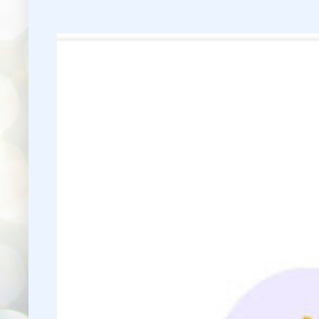
👇 👉 Click here fo