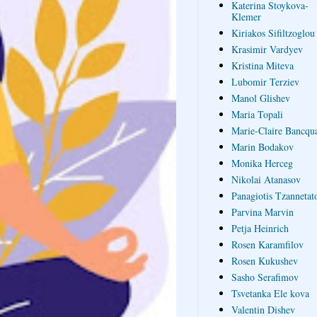
Katerina Stoykova-
Klemer
Kiriakos Sifiltzoglou
Krasimir Vardyev
Kristina Miteva
Lubomir Terziev
Manol Glishev
Maria Topali
Marie-Claire Bancqua
Marin Bodakov
Monika Herceg
Nikolai Atanasov
Panagiotis Tzannetat
Parvina Marvin
Petja Heinrich
Rosen Karamfilov
Rosen Kukushev
Sasho Serafimov
Tsvetanka Ele kova
Valentin Dishev