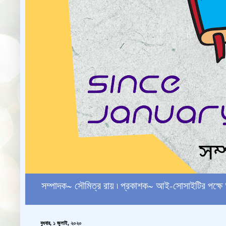
সম্পাদক~ সৌমিত্র রায় ৷ প্রকাশক~ আই-সোসাইটির পক
বুধবার, ১ জুলাই, ২০২০