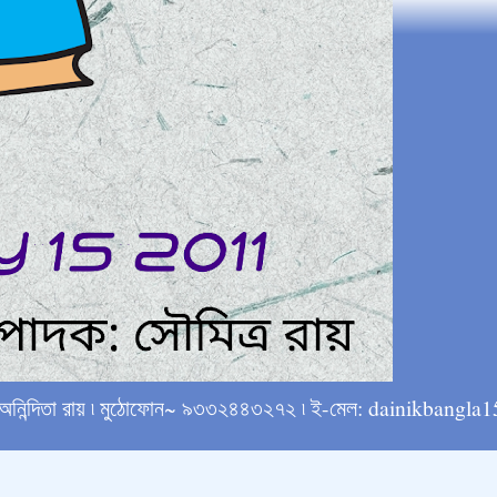
্ষে অনিন্দিতা রায় ৷ মুঠোফোন~ ৯৩৩২৪৪৩২৭২ ৷ ই-মেল: dainikba