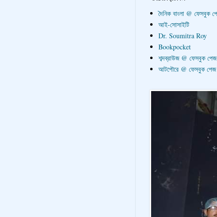
দৈনিক বাংলা @ ফেসবুক প
আই-সোসাইটি
Dr. Soumitra Roy
Bookpocket
শব্দব্রাউজ @ ফেসবুক পেজ
আটপৌরে @ ফেসবুক পেজ