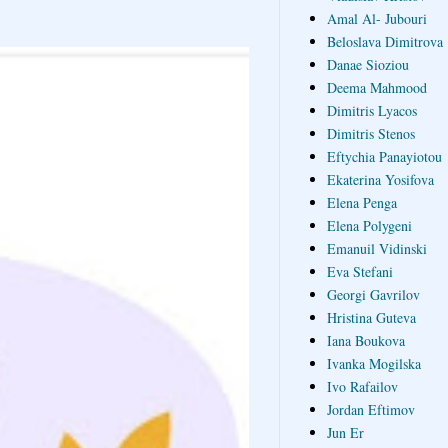
Amal Al- Jubouri
Beloslava Dimitrova
Danae Sioziou
Deema Mahmood
Dimitris Lyacos
Dimitris Stenos
Eftychia Panayiotou
Ekaterina Yosifova
Elena Penga
Elena Polygeni
Emanuil Vidinski
Eva Stefani
Georgi Gavrilov
Hristina Guteva
Iana Boukova
Ivanka Mogilska
Ivo Rafailov
Jordan Eftimov
Jun Er