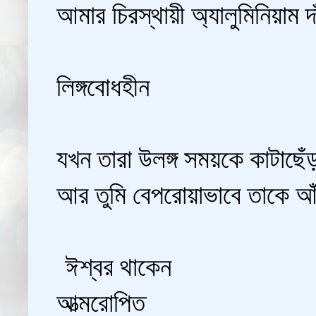
আমার চিরস্থায়ী অ্যালুমিনিয়াম দ
লিঙ্গবোধহীন
যখন তারা উলঙ্গ সময়কে কাটাছেঁড
আর তুমি বেপরোয়াভাবে তাকে আ
ঈশ্বর থাকেন
আত্মরোপিত