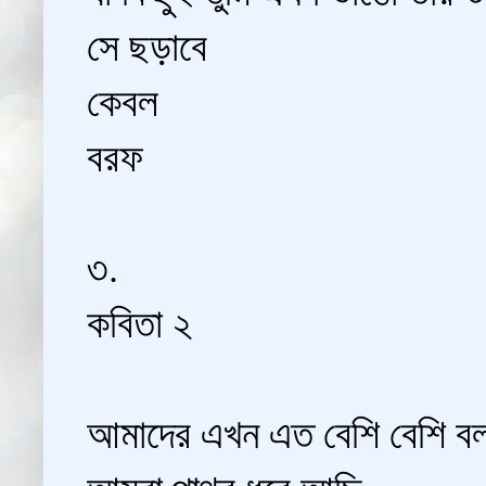
সে ছড়াবে
কেবল
বরফ
৩.
কবিতা ২
আমাদের এখন এত বেশি বেশি ব