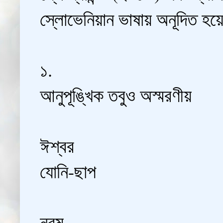
স্লোভেনিয়ান ভাষায় অনূদিত হয
১.
আনুপূঙ্খিক তবুও অস্মরণীয়
ঈশ্বর
যোনি-ছাপ
নরম