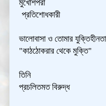
মুখোশপরা
প্রতিশোধকারী
ভালোবাসা ও তোমার যুক্তিহীনতা
"কাঠঠোকরার থেকে মুক্তি"
তিনি
প্রচলিতমত বিরুদ্ধ