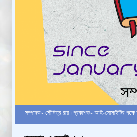
সম্পাদক~ সৌমিত্র রায় ৷ প্রকাশক~ আই-সোসাইটির পক