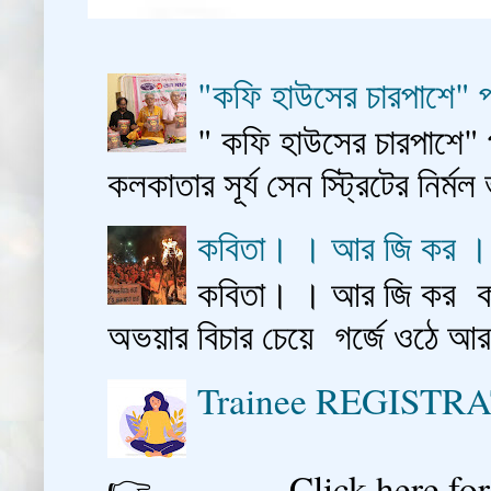
"কফি হাউসের চারপাশে" প
" কফি হাউসের চারপাশে" 
কলকাতার সূর্য সেন স্ট্রিটের নির্মল
কবিতা। । আর জি কর 
কবিতা। । আর জি কর কাশ
অভয়ার বিচার চেয়ে গর্জে ওঠে আ
Trainee REGISTR
👉 Click here for reg