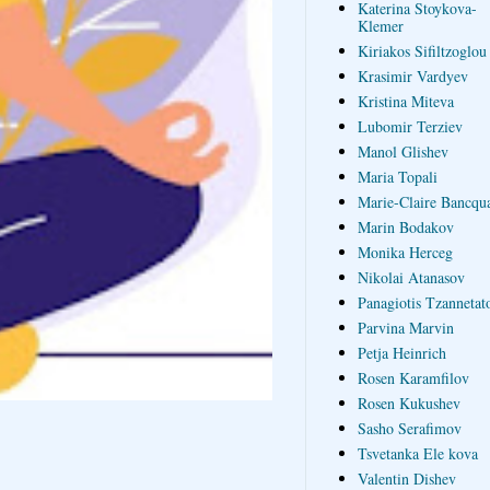
Katerina Stoykova-
Klemer
Kiriakos Sifiltzoglou
Krasimir Vardyev
Kristina Miteva
Lubomir Terziev
Manol Glishev
Maria Topali
Marie-Claire Bancqua
Marin Bodakov
Monika Herceg
Nikolai Atanasov
Panagiotis Tzannetat
Parvina Marvin
Petja Heinrich
Rosen Karamfilov
Rosen Kukushev
Sasho Serafimov
Tsvetanka Ele kova
Valentin Dishev