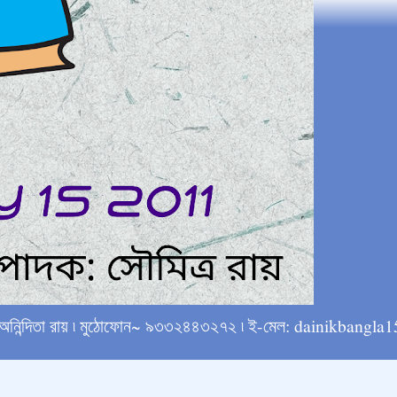
্ষে অনিন্দিতা রায় ৷ মুঠোফোন~ ৯৩৩২৪৪৩২৭২ ৷ ই-মেল: dainikba