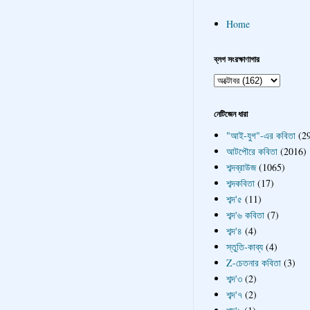
Home
ব্লগ সংরক্ষাণাগার
নেটিজেন ধারা
"আই-যুগ"-এর কবিতা
(2
আটপৌরে কবিতা
(2016)
শব্দব্রাউজ
(1065)
শব্দকবিতা
(17)
শব্দ'৫
(11)
শব্দ'৬ কবিতা
(7)
শব্দ'৪
(4)
স্তুতি-কাব্য
(4)
Z-চেতনার কবিতা
(3)
শব্দ'৩
(2)
শব্দ'৭
(2)