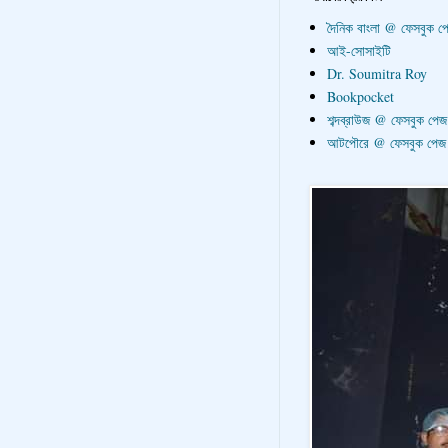
দৈনিক বাংলা @ ফেসবুক প
আই-সোসাইটি
Dr. Soumitra Roy
Bookpocket
শব্দব্রাউজ @ ফেসবুক পেজ
আটপৌরে @ ফেসবুক পেজ