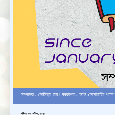
সম্পাদক~ সৌমিত্র রায় ৷ প্রকাশক~ আই-সোসাইটির পক
শনিবার, ৩১ অক্টোবর, ২০২০