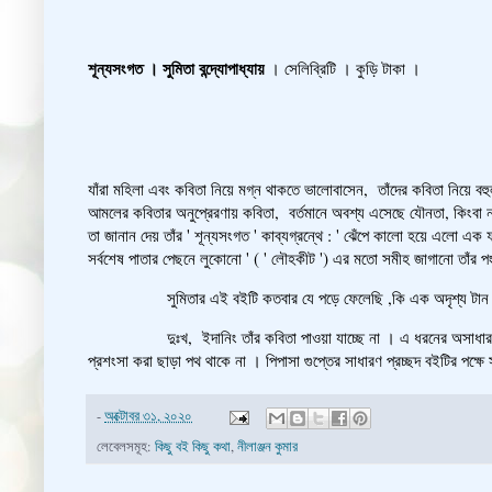
শূন্যসংগত । সুমিতা বন্দ্যোপাধ্যায়
। সেলিব্রিটি । কুড়ি টাকা ।
যাঁরা মহিলা এবং কবিতা নিয়ে মগ্ন থাকতে ভালোবাসেন, তাঁদের কবিতা নিয়ে বহ
আমলের কবিতার অনুপ্রেরণায় কবিতা, বর্তমানে অবশ্য এসেছে যৌনতা, কিংবা নারীব
তা জানান দেয় তাঁর ' শূন্যসংগত ' কাব্যগ্রন্থে : ' ঝেঁপে কালো হয়ে এলো এক ফ
সর্বশেষ পাতার পেছনে লুকোনো ' ( ' লৌহকীট ') এর মতো সমীহ জাগানো তাঁর প
সুমিতার এই বইটি কতবার যে পড়ে ফেলেছি ,কি এক অদৃশ্য টান আছে বইট
দুঃখ, ইদানিং তাঁর কবিতা পাওয়া যাচ্ছে না । এ ধরনের অসাধারণ কবিরা 
প্রশংসা করা ছাড়া পথ থাকে না । পিপাসা গুপ্তের সাধারণ প্রচ্ছদ বইটির পক্ষে 
-
অক্টোবর ৩১, ২০২০
লেবেলসমূহ:
কিছু বই কিছু কথা
,
নীলাঞ্জন কুমার