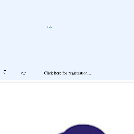
হোম
r registration...