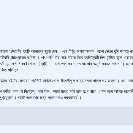
ুলাংশে ' মেয়েলি' শব্দটি অনেকেই জুড়ে দেন । এই নিষ্ঠুর অপমানজনক শব্দের ভেতর বন্দি থাকতে
াদী উচ্চগ্রামের কবিতা । পাশাপাশি যাঁরা তার বাইরে গিয়ে ব্যতিক্রমী দিক ফুটিয়ে তুলে ধরেছেন 
র্মা দু- ফর্মা / ব্যর্থ শোক ' ( দৃষ্টি) , ' বখে গেল সব শান্ত আলোয় অনুশীলনরত সকাল ' ( এমার
ংক্তি গুলি তে ।
ির ভেতরে! প্রতিটি কবিতা থেকে উৎসর্গীকৃত কাব্যচেতনা ধাবিত হয় রক্তে । নেশা জা
কেন যে নিঃস্তব্ধ হয়ে যান, মাঝে মধ্যে মনে হলে দুঃখ লাগে । দশ বছর আগের প্রকাশিত এ
সুপ্রযুক্ত । বইটি প্রকাশের জন্য প্রকাশকও ধন্যবাদার্হ ।