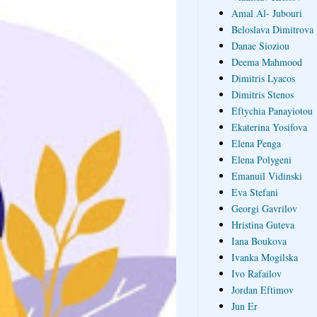
Amal Al- Jubouri
Beloslava Dimitrova
Danae Sioziou
Deema Mahmood
Dimitris Lyacos
Dimitris Stenos
Eftychia Panayiotou
Ekaterina Yosifova
Elena Penga
Elena Polygeni
Emanuil Vidinski
Eva Stefani
Georgi Gavrilov
Hristina Guteva
Iana Boukova
Ivanka Mogilska
Ivo Rafailov
Jordan Eftimov
Jun Er