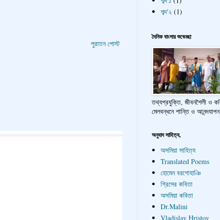
শব্দ'১
(1)
শব্দ'২
(1)
দৈনিক বাংলার শুভেচ্ছা
পুরাতন পোস্ট
তথ্যপ্রযুক্তি, জীবনশৈলী ও ক
মেলবন্ধনে শান্তি ও আনন্দযাপন
অনুবাদ সাহিত্য,
অসমিয়া সাহিত্য
Translated Poems
হোমেন বরগোহাঞি
গ্রিসের কবিতা
অসমিয়া কবিতা
Dr.Malini
Vladislav Hristov