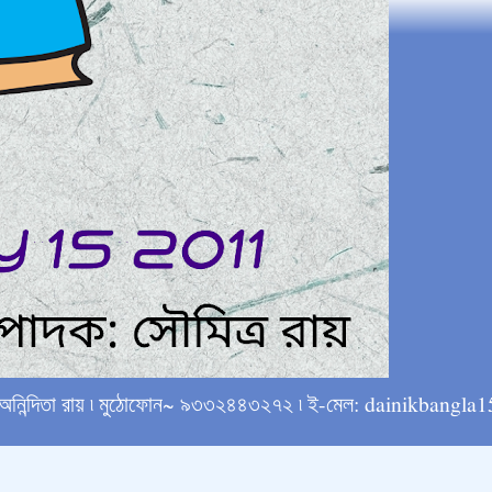
্ষে অনিন্দিতা রায় ৷ মুঠোফোন~ ৯৩৩২৪৪৩২৭২ ৷ ই-মেল: dainikba