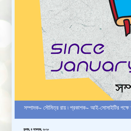
সম্পাদক~ সৌমিত্র রায় ৷ প্রকাশক~ আই-সোসাইটির পক
বুধবার, ৪ নভেম্বর, ২০২০