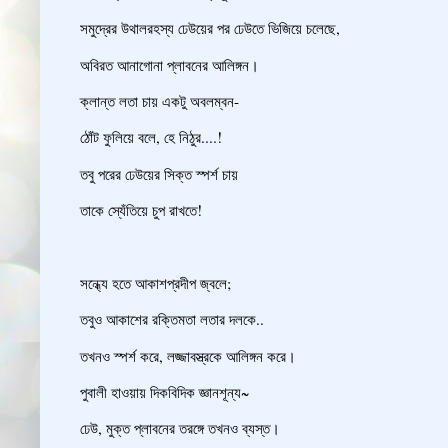
সমুদ্রের উথালরহস্য ঢেউয়ের পর ঢেউতে ভিজিয়ে চলেছে,
অবিরত আনাগোনা প্লাবনের আলিঙ্গন।
ক্লান্ত লতা চায় একটু অবলম্বন-
ঠোঁট ফুলিয়ে বলে, হে নিঠুর....!
তবু পরের ঢেউয়ের সিক্ত স্পর্শ চায়
তাকে স্যেঁতিয়ে চুপ রাখতে!
সন্ধ্যে হতে আকাশপ্রদীপ জ্বলে;
তবুও আকাশের রক্তিমতা লতার দলকে..
তখনও স্পর্শ করে, লজ্জাবস্ত্রকে আলিঙ্গন করে।
পুবালী হাওয়ায় দিকবিদিক জ্ঞানশূন্য~
ঢেউ, মুক্ত প্লাবনের তরঙ্গে তখনও ব্যস্ত।