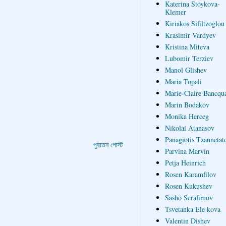
Katerina Stoykova-
Klemer
Kiriakos Sifiltzoglou
Krasimir Vardyev
Kristina Miteva
Lubomir Terziev
Manol Glishev
Maria Topali
Marie-Claire Bancqua
Marin Bodakov
Monika Herceg
Nikolai Atanasov
Panagiotis Tzannetat
পুরাতন পোস্ট
Parvina Marvin
Petja Heinrich
Rosen Karamfilov
Rosen Kukushev
Sasho Serafimov
Tsvetanka Ele kova
Valentin Dishev