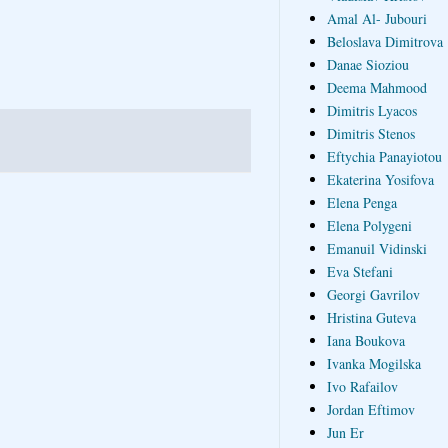
Amal Al- Jubouri
Beloslava Dimitrova
Danae Sioziou
Deema Mahmood
Dimitris Lyacos
Dimitris Stenos
Eftychia Panayiotou
Ekaterina Yosifova
Elena Penga
Elena Polygeni
Emanuil Vidinski
Eva Stefani
Georgi Gavrilov
Hristina Guteva
Iana Boukova
Ivanka Mogilska
Ivo Rafailov
Jordan Eftimov
Jun Er