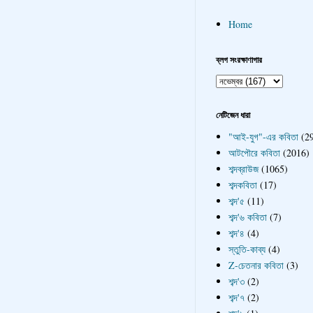
Home
ব্লগ সংরক্ষাণাগার
নেটিজেন ধারা
"আই-যুগ"-এর কবিতা
(2
আটপৌরে কবিতা
(2016)
শব্দব্রাউজ
(1065)
শব্দকবিতা
(17)
শব্দ'৫
(11)
শব্দ'৬ কবিতা
(7)
শব্দ'৪
(4)
স্তুতি-কাব্য
(4)
Z-চেতনার কবিতা
(3)
শব্দ'৩
(2)
শব্দ'৭
(2)