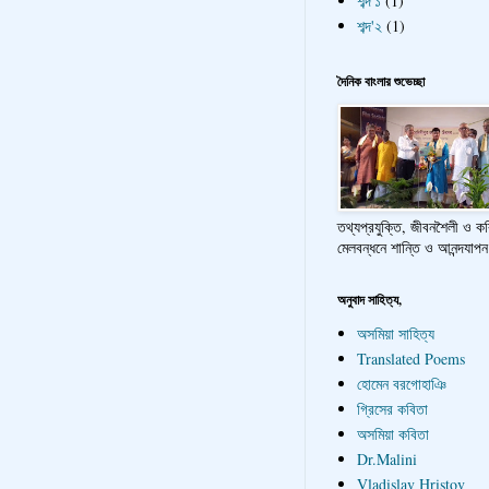
শব্দ'১
(1)
শব্দ'২
(1)
দৈনিক বাংলার শুভেচ্ছা
তথ্যপ্রযুক্তি, জীবনশৈলী ও ক
মেলবন্ধনে শান্তি ও আনন্দযাপন
অনুবাদ সাহিত্য,
অসমিয়া সাহিত্য
Translated Poems
হোমেন বরগোহাঞি
গ্রিসের কবিতা
অসমিয়া কবিতা
Dr.Malini
Vladislav Hristov