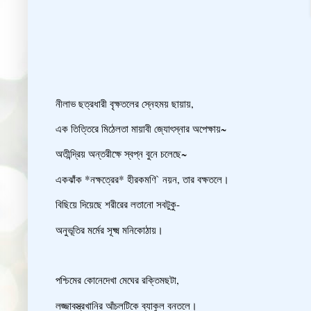
নীলাভ ছত্রধারী বৃক্ষতলের স্নেহময় ছায়ায়,
এক তিত্তিরে মিঠেলতা মায়াবী জ্যোৎস্নার অপেক্ষায়~
অতীন্দ্রিয় অন্তরীক্ষে স্বপ্ন বুনে চলেছে~
একঝাঁক *নক্ষত্রের* হীরকমণি` নয়ন, তার বক্ষতলে।
বিছিয়ে দিয়েছে শরীরের লতানো সবটুকু-
অনুভূতির মর্মের সূক্ষ্ম মনিকোঠায়।
পশ্চিমের কোনেদেখা মেঘের রক্তিমছটা,
লজ্জাবস্ত্রখানির আঁচলটিকে ব্যাকুল বনতলে।