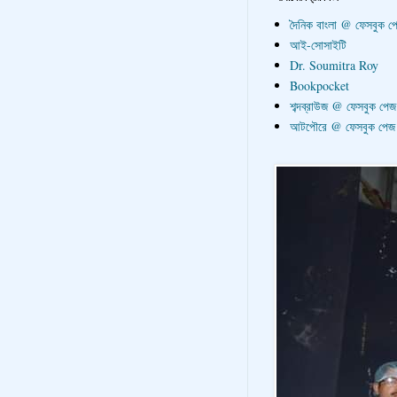
দৈনিক বাংলা @ ফেসবুক প
আই-সোসাইটি
Dr. Soumitra Roy
Bookpocket
শব্দব্রাউজ @ ফেসবুক পেজ
আটপৌরে @ ফেসবুক পেজ