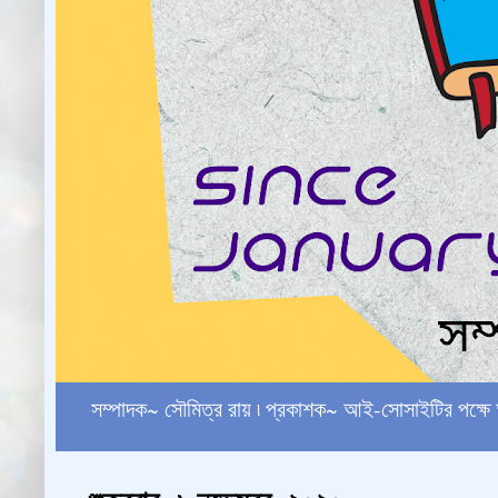
সম্পাদক~ সৌমিত্র রায় ৷ প্রকাশক~ আই-সোসাইটির পক