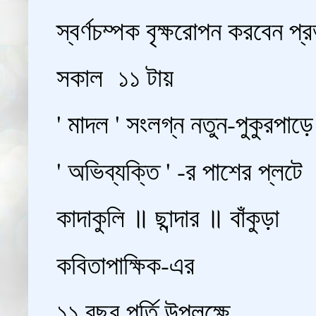
স্বর্ণচম্পক বৃক্ষরোপন করবেন প
সকাল ১১ টায়
' মাদল ' সংলগ্ন নতুন-পুকুরপাড়ে
' অভিব্যক্তি ' -র পাশের প্লটে
কাদাকুলি ॥ ছান্দার ॥ বাঁকুড়া
কবিতাপাক্ষিক-এর
১১ বছর পূর্তি উপলক্ষে