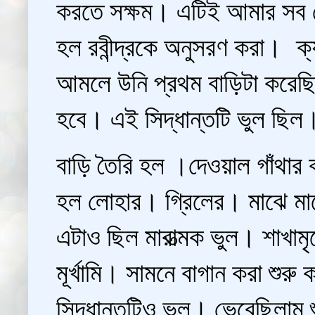
করতে সক্ষম। এটিই আমার সব 
হল রবীন্দ্রকে অনুসরণ করা। ক্য
আমলে উনি প্রথম বাড়িটা করেছি
হবে। এই সিদ্ধান্তটি ভুল ছিল
বাড়ি তৈরি হল ।দেওয়াল গাঁথার
হল লোহার। গ্রিলের। মাঝে মা
এটাও ছিল মারাত্মক ভুল। শাখাম
মূর্খামি। সামনে বাগান করা শুর
সিদ্ধান্তটিও ভুল। ভেবেছিলাম