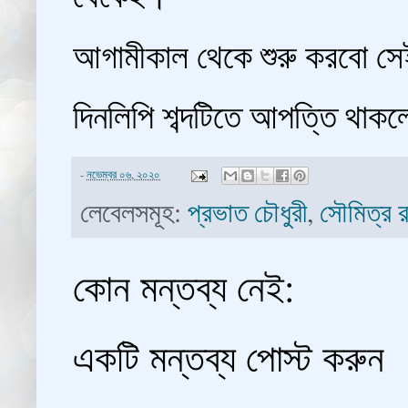
আগামীকাল থেকে শুরু করবো স
দিনলিপি শব্দটিতে আপত্তি থাক
-
নভেম্বর ০৬, ২০২০
লেবেলসমূহ:
প্রভাত চৌধুরী
,
সৌমিত্র র
কোন মন্তব্য নেই:
একটি মন্তব্য পোস্ট করুন