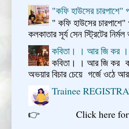
"কফি হাউসের চারপাশে" প
" কফি হাউসের চারপাশে" 
কলকাতার সূর্য সেন স্ট্রিটের নির্মল
কবিতা। । আর জি কর 
কবিতা। । আর জি কর কাশ
অভয়ার বিচার চেয়ে গর্জে ওঠে আ
Trainee REGISTR
👉 Click here for reg