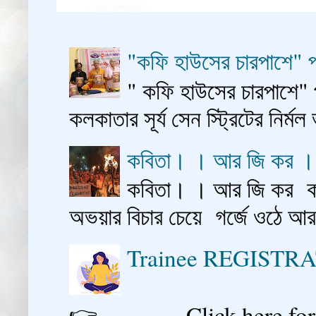
"কফি হাউসের চারপাশে" প
" কফি হাউসের চারপাশে" 
কলকাতার সূর্য সেন স্ট্রিটের নির্মল
কবিতা। । আর জি কর 
কবিতা। । আর জি কর কাশ
অভয়ার বিচার চেয়ে গর্জে ওঠে আ
Trainee REGISTR
👉 Click here for reg