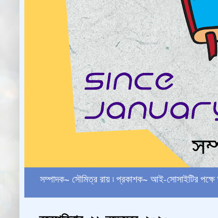
সম্পাদক~ সৌমিত্র রায় ৷ প্রকাশক~ আই-সোসাইটির পক