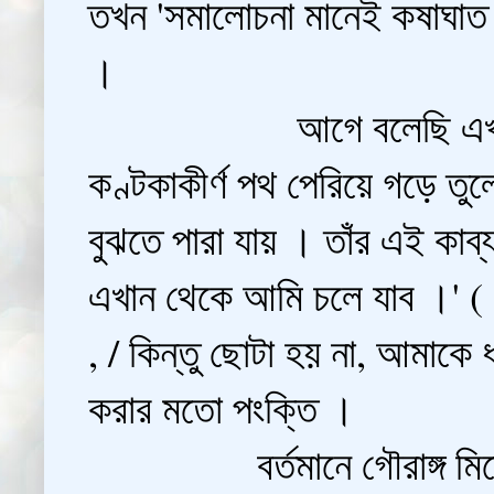
তখন 'সমালোচনা মানেই কষাঘাত
।
আগে বলেছি এখনো বলছি পর
কণ্টকাকীর্ণ পথ পেরিয়ে গড়ে তুল
বুঝতে পারা যায় । তাঁর এই কাব্
এখান থেকে আমি চলে যাব ।' ( ' 
, / কিন্তু ছোটা হয় না, আমাকে ধ
করার মতো পংক্তি ।
বর্তমানে গৌরাঙ্গ মিত্রের