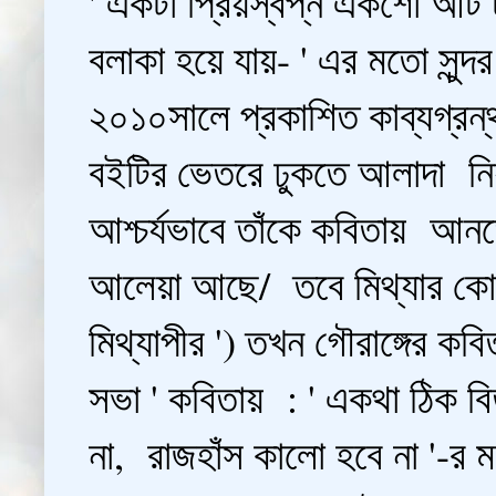
' একটা প্রিয়স্বপ্ন একশো আট
বলাকা হয়ে যায়- ' এর মতো সুন্দ
২০১০সালে প্রকাশিত কাব্যগ্রন্থ 
বইটির ভেতরে ঢুকতে আলাদা নির্
আশ্চর্যভাবে তাঁকে কবিতায় আন
আলেয়া আছে/ তবে মিথ্যার কোন 
মিথ্যাপীর ') তখন গৌরাঙ্গের কবিত
সভা ' কবিতায় : ' একথা ঠিক বি
না, রাজহাঁস কালো হবে না '-র মত