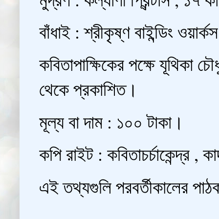
বাঁধাই : শ্রীকৃষ্ণ বাইন্ডিং ওয়া
কবিতাপাক্ষিকের পক্ষে যূথিকা চৌধ
থেকে প্রকাশিত।
মূল্য বা দাম : ১০০ টাকা।
কপি রাইট : কবিতাচর্চাকেন্দ্র , কাদ
এই তথ্যগুলি পরবর্তীকালের পাঠক