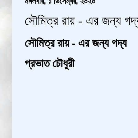
মঙ্গলবার, ১ ডিসেম্বর, ২০২০
সৌমিত্র রায় - এর জন্য গদ্য
সৌমিত্র রায় - এর জন্য গদ্য
প্রভাত চৌধুরী