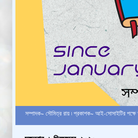
সম্পাদক~ সৌমিত্র রায় ৷ প্রকাশক~ আই-সোসাইটির পক