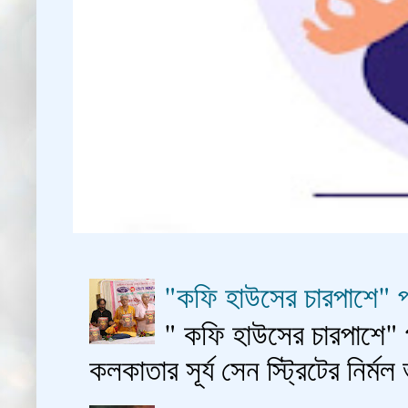
"কফি হাউসের চারপাশে" প
" কফি হাউসের চারপাশে" 
কলকাতার সূর্য সেন স্ট্রিটের নির্মল