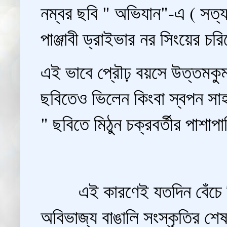
নম্বর ছবি " অভিযান"-এ ( সত্য
পাঞ্জাবী ড্রাইভার নর সিংয়ের 
এই ভাবে প্রৌঢ় বয়সে উত্তমকুমা
ছবিতেও ভিলেন কিংবা স্বপন সাহা
" ছবিতে মিঠুন চক্রবর্তীর পাশা
এই কারণেই যতদিন বেঁচে ছিল
অবিভাজ্য বাঙালি সংস্কৃতির শেষ