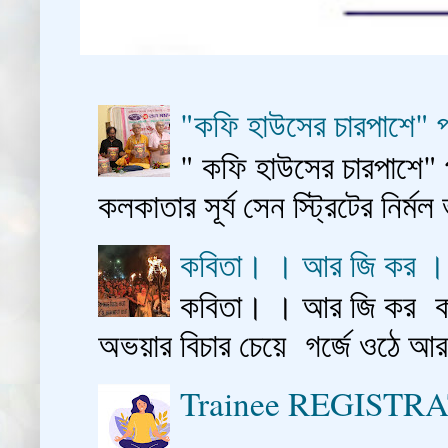
"কফি হাউসের চারপাশে" প
" কফি হাউসের চারপাশে" 
কলকাতার সূর্য সেন স্ট্রিটের নির্মল
কবিতা। । আর জি কর 
কবিতা। । আর জি কর কাশ
অভয়ার বিচার চেয়ে গর্জে ওঠে আ
Trainee REGISTR