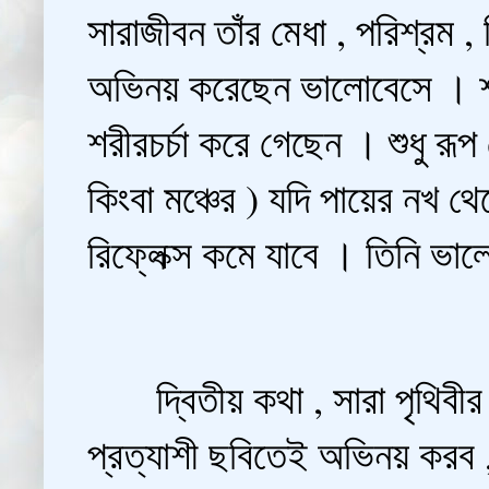
সারাজীবন তাঁর মেধা , পরিশ্রম 
অভিনয় করেছেন ভালোবেসে । শারী
শরীরচর্চা করে গেছেন । শুধু র
কিংবা মঞ্চের ) যদি পায়ের নখ থ
রিফ্লেক্স কমে যাবে । তিনি
দ্বিতীয় কথা , সারা পৃথিবীর মত
প্রত্যাশী ছবিতেই অভিনয় করব