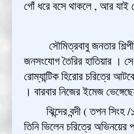
গোঁ ধরে বসে থাকলে , আর যাই হ
সৌমিত্রবাবু জনতার শিল্পীই
জনসংযোগ তৈরির হাতিয়ার । সে 
রোম্যান্টিক হিরোর চরিত্রে আটক
। বারবার নিজের ইমেজ ভেঙ্গেছেন
ঝিন্দের বন্দী ( তপন সিংহ /১
তিনি ভিলেন চরিত্রে অভিনয়ের প