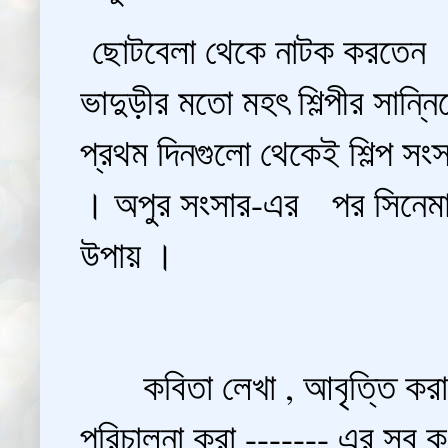
ছোটবেলা থেকে নাটক করতেন । ক
ভাদুড়ীর মতো মহৎ শিল্পীর সান্
প্রথম দিনগুলো থেকেই শিল্প সং
। অপুর সংসার-এর পর সিনেমা
উপায় ।
কবিতা লেখা , আবৃত্তি করা , 
পরিচালনা করা ------- এর সব 