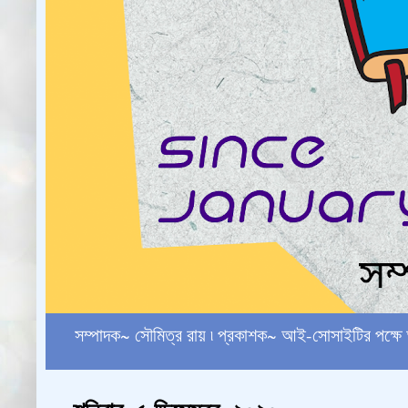
সম্পাদক~ সৌমিত্র রায় ৷ প্রকাশক~ আই-সোসাইটির পক