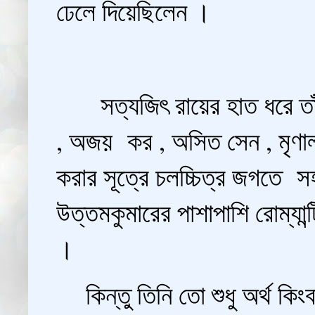
ঢেলে দিয়েছিলেন ।
সত্যজিৎ রায়ের হাত ধরে তাঁর
, অজয় কর , অসিত সেন , মৃণা
করার সূত্রে চলচ্চিত্র জগতে সহ
উত্তমকুমারের পাশাপাশি রোম্যান্
।
কিন্তু তিনি তো শুধু অর্থ কিং