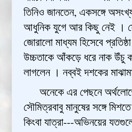
তিনিও জানতেন, একসঙ্গে অসংখ্য
আধুনিক যুগে আর কিছু নেই । 
জোরালো মাধ্যম হিসেবে প্রতিষ্ঠা 
উচ্চতাকে আঁকড়ে ধ‍রে নাক উঁচ
লাগলেন । নব্বই দশকের মাঝাম
অনেকে এর পেছনে অর্থলোভের 
সৌমিত্রবাবু মানুষের সঙ্গে মিশ
কিংবা যাত্রা---অভিনয়ের যতগুলো