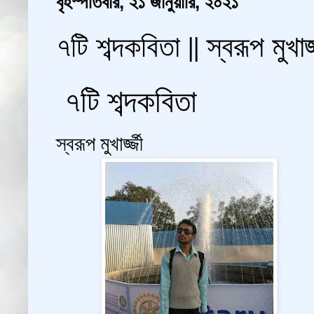
বৃহস্পতিবার, ২১ জানুয়ারি, ২০২১
৭টি শব্দকবিতা || স্বরূপ মুখা
৭
টি শব্দকবিতা
স্বরূপ মুখার্জ্জী