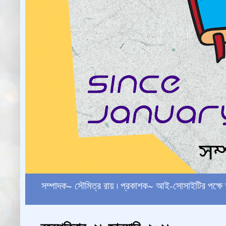
সম্পাদক~ সৌমিত্র রায় ৷ প্রকাশক~ আই-সোসাইটির পক