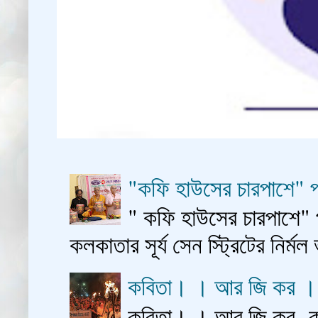
"কফি হাউসের চারপাশে" প
" কফি হাউসের চারপাশে" 
কলকাতার সূর্য সেন স্ট্রিটের নির্মল
কবিতা। । আর জি কর 
কবিতা। । আর জি কর কাশ