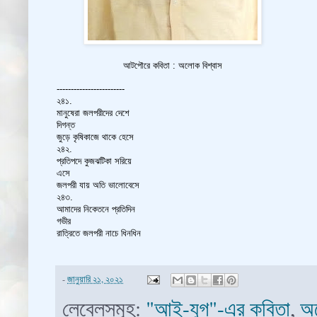
আটপৌরে কবিতা : অলোক বিশ্বাস
------------------------
২৪১.
মানুষেরা জলপরীদের দেশে
দিগন্ত
জুড়ে কৃষিকাজে থাকে হেসে
২৪২.
প্রতিপদে কুজঝটিকা সরিয়ে
এসে
জলপরী যায় অতি ভালোবেসে
২৪৩.
আমাদের নিকেতনে প্রতিদিন
গভীর
রাত্রিতে জলপরী নাচে ধিনধিন
-
জানুয়ারি ২১, ২০২১
লেবেলসমূহ:
"আই-যুগ"-এর কবিতা
,
অল