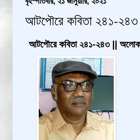
বৃহস্পতিবার, ২১ জানুয়ারি, ২০২১
আটপৌরে কবিতা ২৪১-২৪৩ ||
আটপৌরে কবিতা ২৪১-২৪৩ || অলোক বি