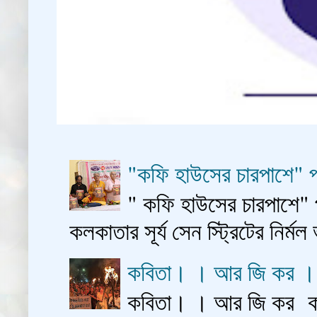
"কফি হাউসের চারপাশে" প
" কফি হাউসের চারপাশে" 
কলকাতার সূর্য সেন স্ট্রিটের নির্মল
কবিতা। । আর জি কর 
কবিতা। । আর জি কর কাশ