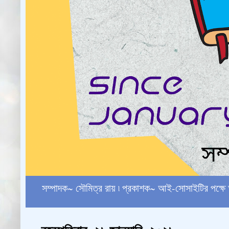
সম্পাদক~ সৌমিত্র রায় ৷ প্রকাশক~ আই-সোসাইটির পক