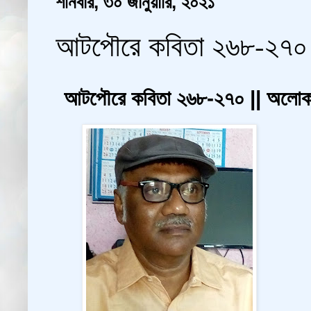
শনিবার, ৩০ জানুয়ারি, ২০২১
আটপৌরে কবিতা ২৬৮-২৭০ ||
আটপৌরে কবিতা ২৬৮-২৭০ || অলোক বি