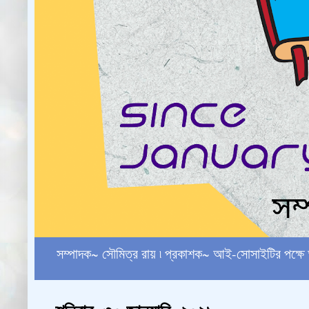
সম্পাদক~ সৌমিত্র রায় ৷ প্রকাশক~ আই-সোসাইটির পক