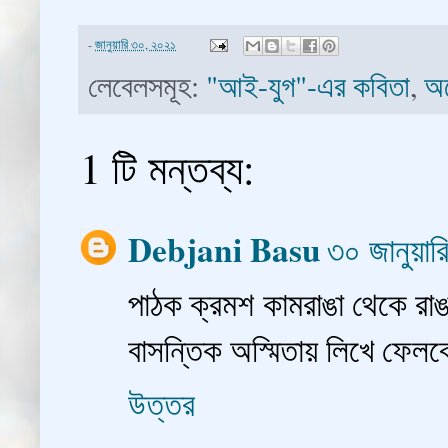
-
জানুয়ারি ৩০, ২০২১
লেবেলসমূহ:
"আই-যুগ"-এর কবিতা
,
অল
1 টি মন্তব্য:
Debjani Basu
৩০ জানুয়
পাঠক ক্রমশ কামরাঙা থেকে রাঙা
বাসন্তিক অস্মিতায় লিখে ফেল
উত্তর