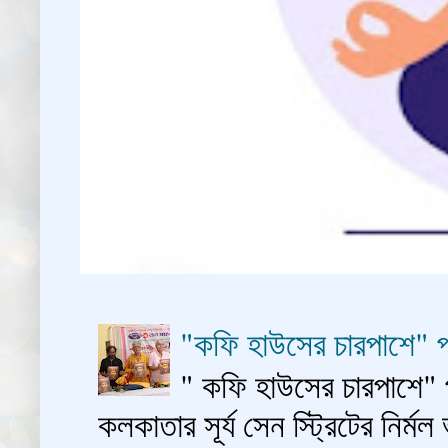
"কফি হাউসের চারপাশে" প
" কফি হাউসের চারপাশে" 
কলকাতার সূর্য সেন স্ট্রিটের নির্মল