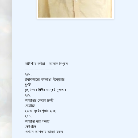
আটপৌরে কবিতা : অলোক বিশ্বাস
------------------------
২৬৮.
রাধাবাজারের কামরাঙা বিক্রেতার
মুখটি
কৃষ্ণনগরে শিল্পীর ভাস্কর্য সূক্ষ্মতার
২৬৯.
কামরাঙার ভেতরে ঢুকছি
বেরোচ্ছি
হয়তো সূর্যের শৃঙ্গার হচ্ছে
২৭০.
কামরাঙা ঝরে পড়ছে
সেইখানে
যেখানে অপেক্ষায় আছো হরষে