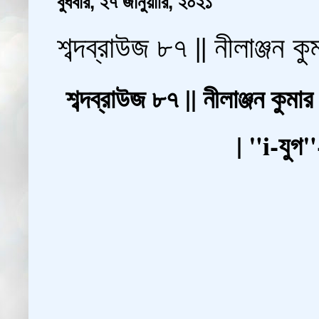
বুধবার, ২৭ জানুয়ারি, ২০২১
শব্দব্রাউজ ৮৭ || নীলাঞ্জন ক
শব্দব্রাউজ ৮৭ || নীলাঞ্জন কুমা
| "i-যুগ"-এর 