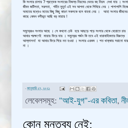
কি সংসার চালায় ? প্রত্যেক সংসারের নিজস্ব নিয়মের ভেতর বহু নিয়ম দেখা যায় । সংস
জীবন জটিলতা, সরলতা, গর্হিত মুহূর্ত এই সব আপনা থেকে শিখিয়ে নেয় । পাশাপাশি নিজ
অমতের মধ্যেও মতের কিছু কিছু কারণ সকলকে বলে বাহবা নেয় । আহা সংসার জীবনের
কাছে কেমন বশীভূত আছি বড় মায়ায় !
সমুদ্রেরও সংসার আছে । সে কখনো ঢেউ হয়ে আছড়ে পড়ে সংসার থেকে বেরোতে চায়
আবার পরক্ষণেই মায়ায় ফিরে যায় । সমুদ্রের গর্জন কি তবে এই ধারাবাহিকতার বিরুদ্ধে
আস্ফালন! যা আবার ফিরে গিয়ে নত হওয়া । সংসার এরকম । শত ধাক্কায় সরানো যা
না ।
-
জানুয়ারি ২৭, ২০২১
লেবেলসমূহ:
"আই-যুগ"-এর কবিতা
,
নী
কোন মন্তব্য নেই: