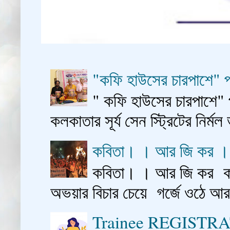
"কফি হাউসের চারপাশে" প
" কফি হাউসের চারপাশে" 
কলকাতার সূর্য সেন স্ট্রিটের নির্মল
কবিতা। । আর জি কর 
কবিতা। । আর জি কর কাশ
অভয়ার বিচার চেয়ে গর্জে ওঠে আ
Trainee REGISTR