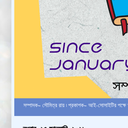
সম্পাদক~ সৌমিত্র রায় ৷ প্রকাশক~ আই-সোসাইটির পক