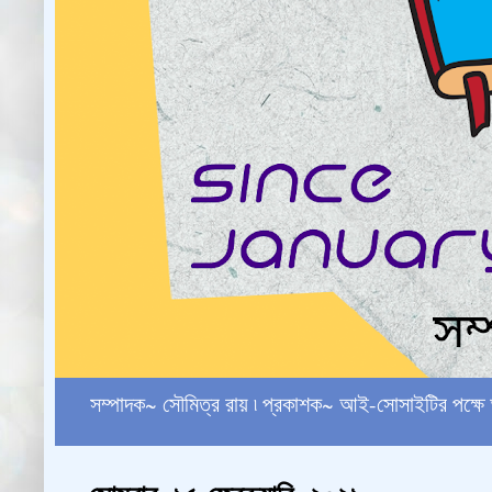
সম্পাদক~ সৌমিত্র রায় ৷ প্রকাশক~ আই-সোসাইটির পক