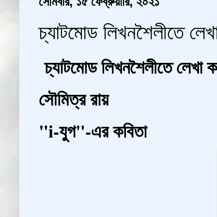
সোমবার, ১৫ ফেব্রুয়ারি, ২০২১
চ্যাটমোড লিখনশৈলীতে লেখা
চ্যাটমোড লিখনশৈলীতে লেখা 
সৌমিত্র রায়
"i-যুগ"-এর কবিতা