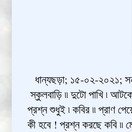
ধান্যছড়া; ১৫-০২-২০২১; সন্
স্কুলবাড়ি ৷৷ দুটো পাখি ৷ আট
প্রশ্ন শুধুই ৷ কবির ৷৷ প্রাণ প
কী হবে ! প্রশ্ন করছে কবি ৷৷ মে