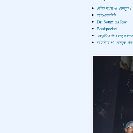
দৈনিক বাংলা @ ফেসবুক প
আই-সোসাইটি
Dr. Soumitra Roy
Bookpocket
শব্দব্রাউজ @ ফেসবুক পেজ
আটপৌরে @ ফেসবুক পেজ