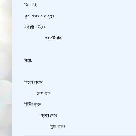
চিনে নিই
বুনো গন্ধে ম-ম মৃত্যু
সুগন্ধী শরীরের
প্রতিটি বাঁক৷
বারো.
হিমেল বাতাস
লেখা হাত
ঝিঁঝিঁর ডাকে
স্বপ্ন শেখে
মুখর রাত ৷