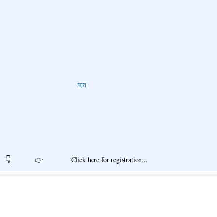
হোম
r registration...