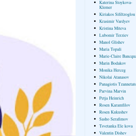
Katerina Stoykova-
Klemer
Kiriakos Sifiltzoglou
Krasimir Vardyev
Kristina Miteva
Lubomir Terziev
Manol Glishev
Maria Topali
Marie-Claire Bancqua
Marin Bodakov
Monika Herceg
Nikolai Atanasov
Panagiotis Tzannetat
Parvina Marvin
Petja Heinrich
Rosen Karamfilov
Rosen Kukushev
Sasho Serafimov
Tsvetanka Ele kova
Valentin Dishev