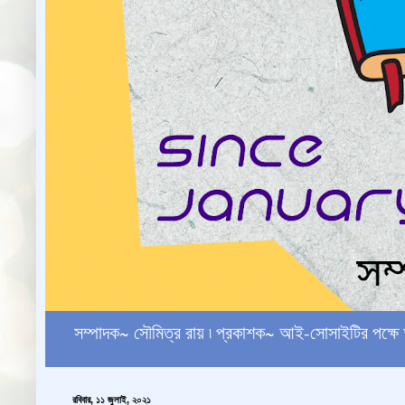
সম্পাদক~ সৌমিত্র রায় ৷ প্রকাশক~ আই-সোসাইটির পক
রবিবার, ১১ জুলাই, ২০২১