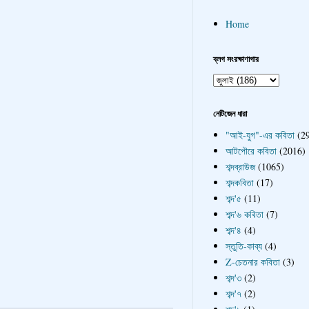
Home
ব্লগ সংরক্ষাণাগার
নেটিজেন ধারা
"আই-যুগ"-এর কবিতা
(2
আটপৌরে কবিতা
(2016)
শব্দব্রাউজ
(1065)
শব্দকবিতা
(17)
শব্দ'৫
(11)
শব্দ'৬ কবিতা
(7)
শব্দ'৪
(4)
স্তুতি-কাব্য
(4)
Z-চেতনার কবিতা
(3)
শব্দ'৩
(2)
শব্দ'৭
(2)