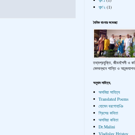
শব্দ'১
(1)
শব্দ'২
(1)
দৈনিক বাংলার শুভেচ্ছা
তথ্যপ্রযুক্তি, জীবনশৈলী ও ক
মেলবন্ধনে শান্তি ও আনন্দযাপন
অনুবাদ সাহিত্য,
অসমিয়া সাহিত্য
Translated Poems
হোমেন বরগোহাঞি
গ্রিসের কবিতা
অসমিয়া কবিতা
Dr.Malini
Vladislav Hristov