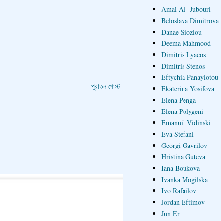
Amal Al- Jubouri
Beloslava Dimitrova
Danae Sioziou
Deema Mahmood
Dimitris Lyacos
Dimitris Stenos
Eftychia Panayiotou
পুরাতন পোস্ট
Ekaterina Yosifova
Elena Penga
Elena Polygeni
Emanuil Vidinski
Eva Stefani
Georgi Gavrilov
Hristina Guteva
Iana Boukova
Ivanka Mogilska
Ivo Rafailov
Jordan Eftimov
Jun Er