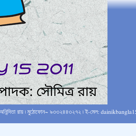
্ষে অনিন্দিতা রায় ৷ মুঠোফোন~ ৯৩৩২৪৪৩২৭২ ৷ ই-মেল: dainikba