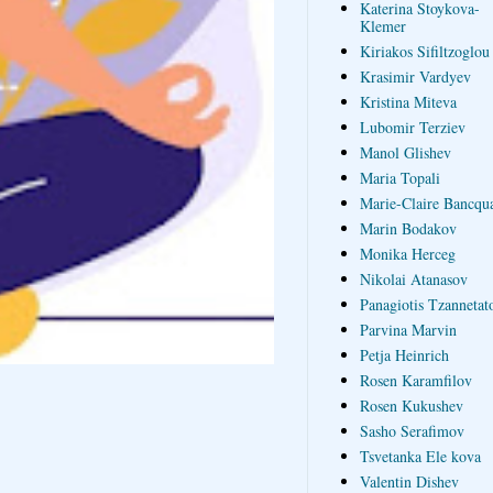
Katerina Stoykova-
Klemer
Kiriakos Sifiltzoglou
Krasimir Vardyev
Kristina Miteva
Lubomir Terziev
Manol Glishev
Maria Topali
Marie-Claire Bancqua
Marin Bodakov
Monika Herceg
Nikolai Atanasov
Panagiotis Tzannetat
Parvina Marvin
Petja Heinrich
Rosen Karamfilov
Rosen Kukushev
Sasho Serafimov
Tsvetanka Ele kova
Valentin Dishev