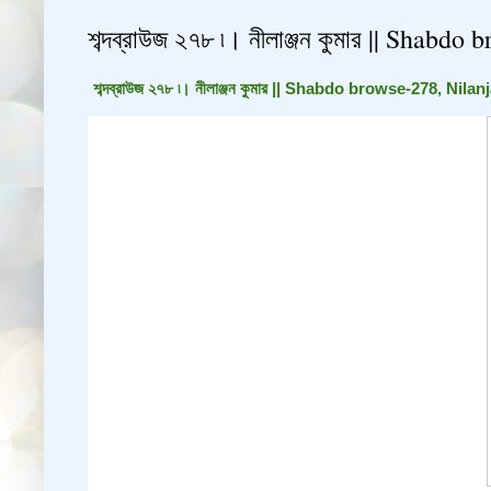
শব্দব্রাউজ ২৭৮ ৷। নীলাঞ্জন কুমার || Shab
শব্দব্রাউজ ২৭৮ ৷। নীলাঞ্জন কুমার || Shabdo browse-278, Nil