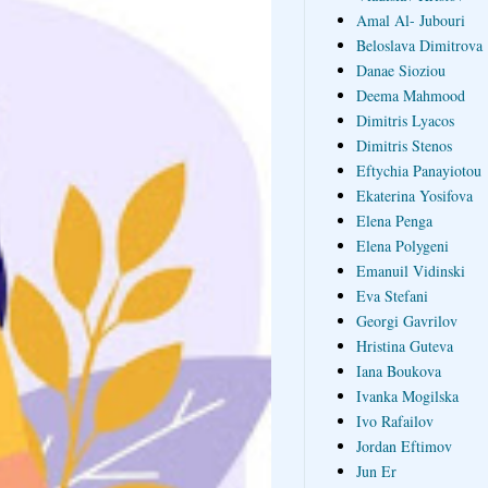
Amal Al- Jubouri
Beloslava Dimitrova
Danae Sioziou
Deema Mahmood
Dimitris Lyacos
Dimitris Stenos
Eftychia Panayiotou
Ekaterina Yosifova
Elena Penga
Elena Polygeni
Emanuil Vidinski
Eva Stefani
Georgi Gavrilov
Hristina Guteva
Iana Boukova
Ivanka Mogilska
Ivo Rafailov
Jordan Eftimov
Jun Er