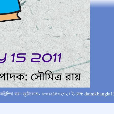
্ষে অনিন্দিতা রায় ৷ মুঠোফোন~ ৯৩৩২৪৪৩২৭২ ৷ ই-মেল: dainikba