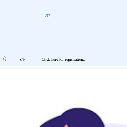
হোম
r registration...