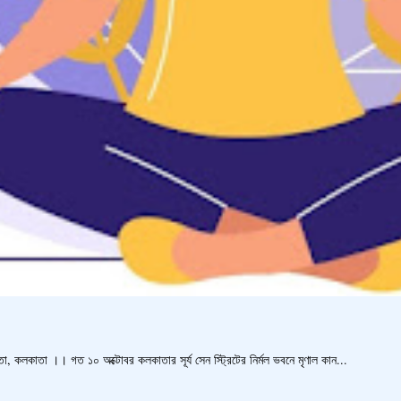
, কলকাতা ।। গত ১০ অক্টোবর কলকাতার সূর্য সেন স্ট্রিটের নির্মল ভবনে মৃণাল কান...