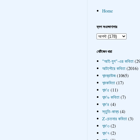
Home
ব্লগ সংরক্ষাণাগার
নেটিজেন ধারা
"আই-যুগ"-এর কবিতা
(2
আটপৌরে কবিতা
(2016)
শব্দব্রাউজ
(1065)
শব্দকবিতা
(17)
শব্দ'৫
(11)
শব্দ'৬ কবিতা
(7)
শব্দ'৪
(4)
স্তুতি-কাব্য
(4)
Z-চেতনার কবিতা
(3)
শব্দ'৩
(2)
শব্দ'৭
(2)