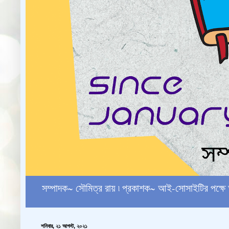
সম্পাদক~ সৌমিত্র রায় ৷ প্রকাশক~ আই-সোসাইটির পক
শনিবার, ২১ আগস্ট, ২০২১