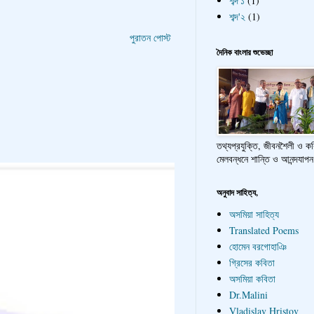
শব্দ'১
(1)
শব্দ'২
(1)
পুরাতন পোস্ট
দৈনিক বাংলার শুভেচ্ছা
তথ্যপ্রযুক্তি, জীবনশৈলী ও ক
মেলবন্ধনে শান্তি ও আনন্দযাপন
অনুবাদ সাহিত্য,
অসমিয়া সাহিত্য
Translated Poems
হোমেন বরগোহাঞি
গ্রিসের কবিতা
অসমিয়া কবিতা
Dr.Malini
Vladislav Hristov