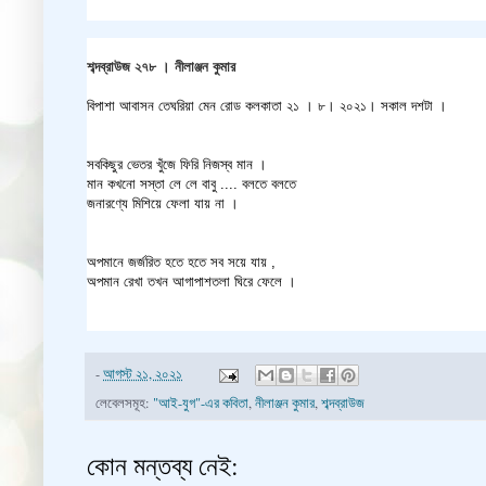
শব্দব্রাউজ ২৭৮ । নীলাঞ্জন কুমার
বিপাশা আবাসন তেঘরিয়া মেন রোড কলকাতা ২১ । ৮। ২০২১। সকাল দশটা ।
সবকিছুর ভেতর খুঁজে ফিরি নিজস্ব মান ।
মান কখনো সস্তা লে লে বাবু .... বলতে বলতে
জনারণ্যে মিশিয়ে ফেলা যায় না ।
অপমানে জর্জরিত হতে হতে সব সয়ে যায় ,
অপমান রেখা তখন আগাপাশতলা ঘিরে ফেলে ।
-
আগস্ট ২১, ২০২১
লেবেলসমূহ:
"আই-যুগ"-এর কবিতা
,
নীলাঞ্জন কুমার
,
শব্দব্রাউজ
কোন মন্তব্য নেই: