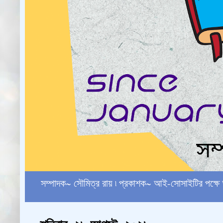
সম্পাদক~ সৌমিত্র রায় ৷ প্রকাশক~ আই-সোসাইটির পক