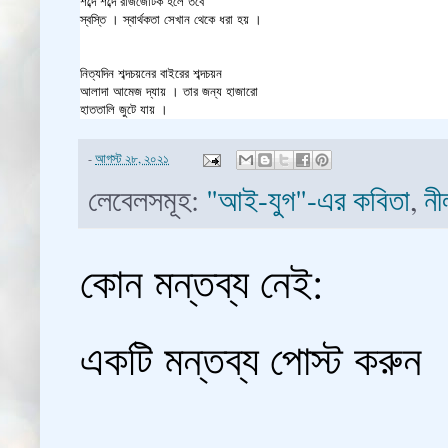
শব্দে শব্দে রাজজোটক হলে তবে
স্বস্তি । স্বার্থকতা সেখান থেকে ধরা হয় ।
নিত্যদিন শব্দচয়নের বাইরের শব্দচয়ন
আলাদা আমেজ দ্যায় । তার জন্য হাজারো
হাততালি জুটে যায় ।
-
আগস্ট ২৮, ২০২১
লেবেলসমূহ:
"আই-যুগ"-এর কবিতা
,
নী
কোন মন্তব্য নেই:
একটি মন্তব্য পোস্ট করুন