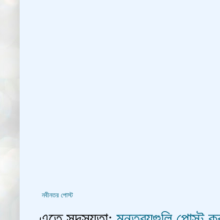
নবীনতর পোস্ট
এতে সদস্যতা:
মন্তব্যগুলি পোস্ট