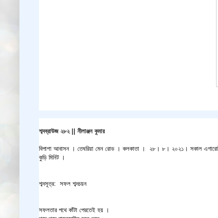
শব্দব্রাউজ ২৮২ || নীলাঞ্জন কুমার
বিপাশা আবাসন । তেঘরিয়া মেন রোড । কলকাতা । ২৮। ৮। ২০২১। সকাল এগারো
কুড়ি মিনিট ।
শব্দসূত্র: সফল শব্দচয়ন
সফলতার পথে কাঁটা পেরতেই হয় ।