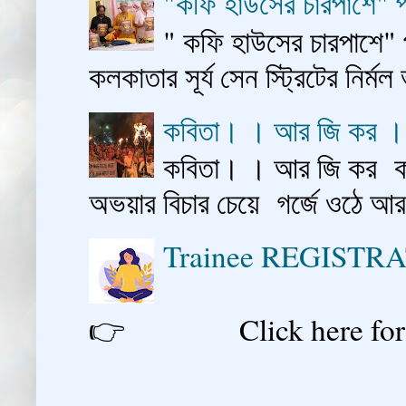
"কফি হাউসের চারপাশে" প
" কফি হাউসের চারপাশে" 
কলকাতার সূর্য সেন স্ট্রিটের নির্মল
কবিতা। । আর জি কর 
কবিতা। । আর জি কর কাশ
অভয়ার বিচার চেয়ে গর্জে ওঠে আ
Trainee REGISTR
👉 Click here for reg