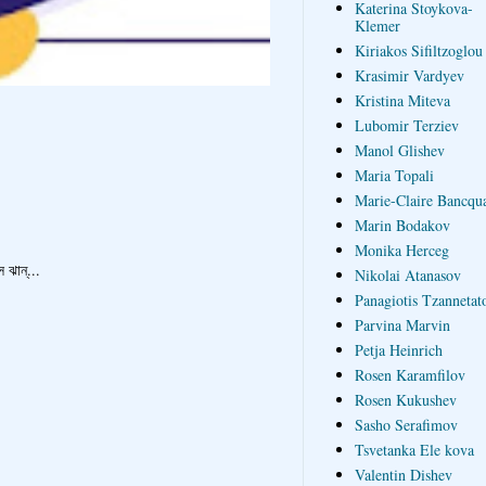
Katerina Stoykova-
Klemer
Kiriakos Sifiltzoglou
Krasimir Vardyev
Kristina Miteva
Lubomir Terziev
Manol Glishev
Maria Topali
Marie-Claire Bancqua
Marin Bodakov
Monika Herceg
ঝান্...
Nikolai Atanasov
Panagiotis Tzannetat
Parvina Marvin
Petja Heinrich
Rosen Karamfilov
Rosen Kukushev
Sasho Serafimov
Tsvetanka Ele kova
Valentin Dishev