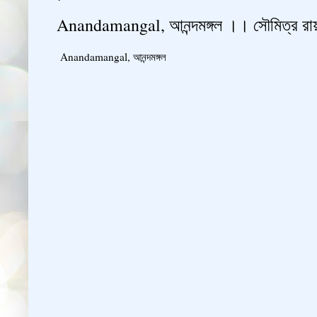
Anandamangal, আনন্দমঙ্গল ।। সৌমিত্র রায
Anandamangal, আনন্দমঙ্গল