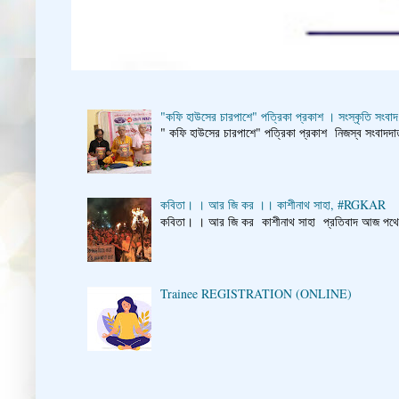
"কফি হাউসের চারপাশে" পত্রিকা প্রকাশ । সংস্কৃতি সংবাদ
" কফি হাউসের চারপাশে" পত্রিকা প্রকাশ নিজস্ব সংবাদদাতা
কবিতা। । আর জি কর ।। কাশীনাথ সাহা, #RGKAR
কবিতা। । আর জি কর কাশীনাথ সাহা প্রতিবাদ আজ পথে প্
Trainee REGISTRATION (ONLINE)
👇 👉 Click he