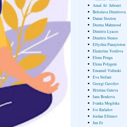
Amal Al- Jubouri
Beloslava Dimitrova
Danae Sioziou
Deema Mahmood
Dimitris Lyacos
Dimitris Stenos
Eftychia Panayiotou
Ekaterina Yosifova
Elena Penga
Elena Polygeni
Emanuil Vidinski
Eva Stefani
Georgi Gavrilov
Hristina Guteva
Iana Boukova
Ivanka Mogilska
Ivo Rafailov
Jordan Eftimov
Jun Er