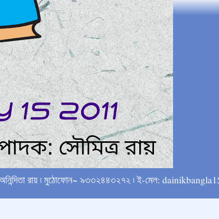
্ষে অনিন্দিতা রায় ৷ মুঠোফোন~ ৯৩৩২৪৪৩২৭২ ৷ ই-মেল: dainikba