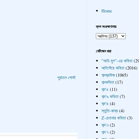
Home
ব্লগ সংরক্ষাণাগার
নেটিজেন ধারা
"আই-যুগ"-এর কবিতা
(2
আটপৌরে কবিতা
(2016)
শব্দব্রাউজ
(1065)
পুরাতন পোস্ট
শব্দকবিতা
(17)
শব্দ'৫
(11)
শব্দ'৬ কবিতা
(7)
শব্দ'৪
(4)
স্তুতি-কাব্য
(4)
Z-চেতনার কবিতা
(3)
শব্দ'৩
(2)
শব্দ'৭
(2)