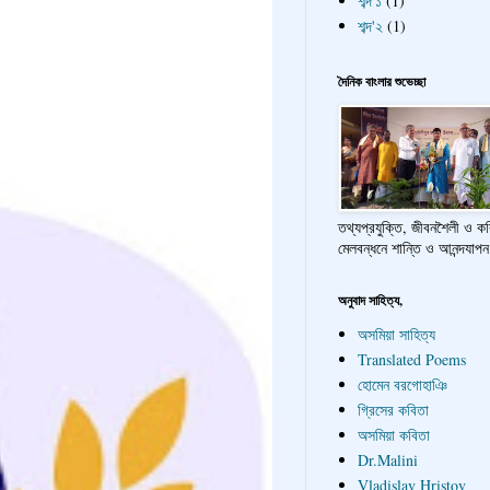
শব্দ'১
(1)
শব্দ'২
(1)
দৈনিক বাংলার শুভেচ্ছা
তথ্যপ্রযুক্তি, জীবনশৈলী ও ক
মেলবন্ধনে শান্তি ও আনন্দযাপন
অনুবাদ সাহিত্য,
অসমিয়া সাহিত্য
Translated Poems
হোমেন বরগোহাঞি
গ্রিসের কবিতা
অসমিয়া কবিতা
Dr.Malini
Vladislav Hristov