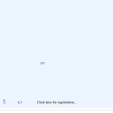
হোম
r registration...