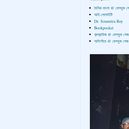
দৈনিক বাংলা @ ফেসবুক প
আই-সোসাইটি
Dr. Soumitra Roy
Bookpocket
শব্দব্রাউজ @ ফেসবুক পেজ
আটপৌরে @ ফেসবুক পেজ