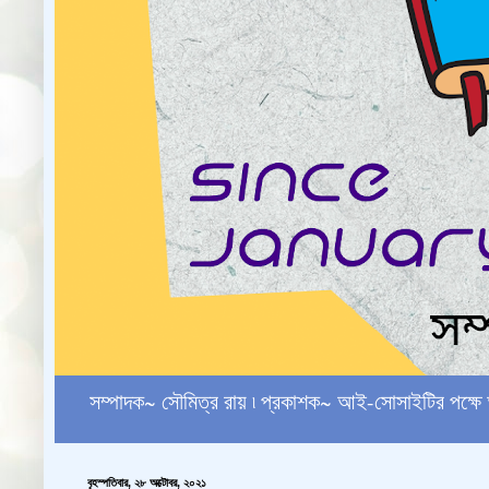
সম্পাদক~ সৌমিত্র রায় ৷ প্রকাশক~ আই-সোসাইটির পক
বৃহস্পতিবার, ২৮ অক্টোবর, ২০২১