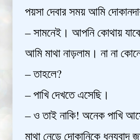
পয়সা দেবার সময় আমি দোকানদা
– সামনেই। আপনি কোথায় যাবে
আমি মাথা নাড়লাম। না না কোনো
– তাহলে?
– পাখি দেখতে এসেছি।
– ও তাই নাকি! অনেক পাখি আসে
মাথা নেড়ে দোকানিকে ধন্যবাদ জ