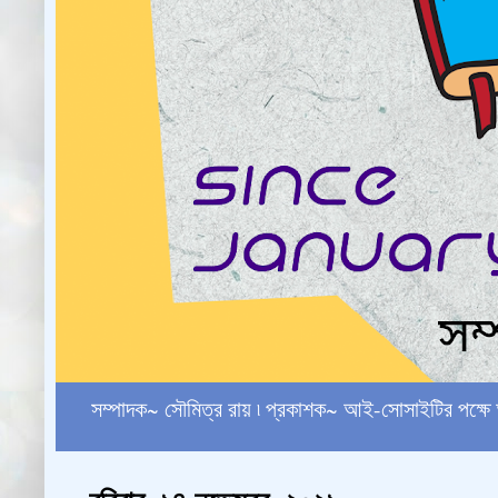
সম্পাদক~ সৌমিত্র রায় ৷ প্রকাশক~ আই-সোসাইটির পক