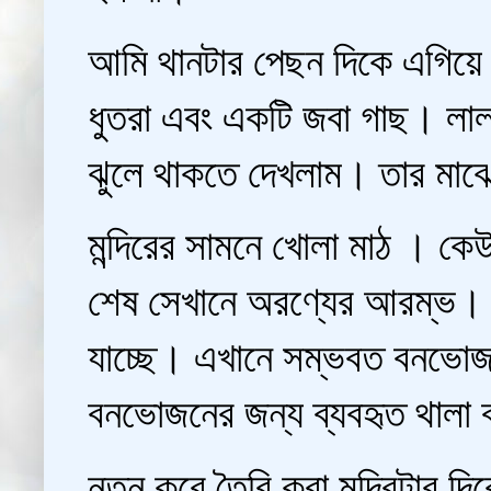
আমি থানটার পেছন দিকে এগিয়ে গ
ধুতরা এবং একটি জবা গাছ। লাল
ঝুলে থাকতে দেখলাম। তার মাঝেমধ
মন্দিরের সামনে খোলা মাঠ । ক
শেষ সেখানে অরণ্যের আরম্ভ। এক
যাচ্ছে। এখানে সম্ভবত বনভোজ 
বনভোজনের জন্য ব্যবহৃত থালা ব
নতুন করে তৈরি করা মন্দিরটার দি