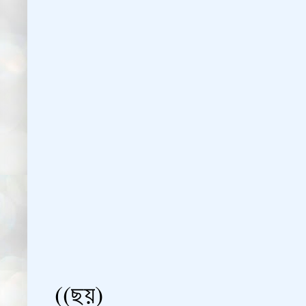
((ছয়)