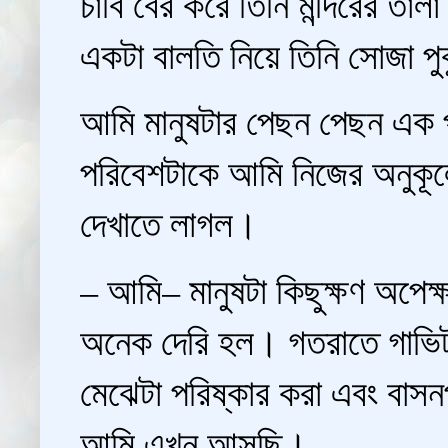
চাবি বের করে তিনি মন্দিরের ত
একটা বালতি নিয়ে তিনি সোজা প
আমি মানুষটার পেছন পেছন এক পা
পরিবেশটাকে আমি নিজের অনুকূলে
দেখাতে লাগল।
– আমি– মানুষটা কিছুক্ষণ অপে
অনেক দেরি হল। গতরাতে গাভিটা
মেঝেটা পরিষ্কার করা এবং বাসন
আমি এখন আসছি।