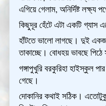
এগিয়ে গেলাম, অনির্দিষ্ট লক্ষ্য
কিছুদূর হেঁটে এটা একটি গ্যাস 
হাঁটতে ভালো লাগছে। দুই একজন
তাকাচ্ছে। বোধহয় ভাবছে পিঠে 
গঙ্গাপুখুরি বরকুরিহা হাইস্কুল প
গেছে।
দোকানির কথাই সঠিক। এতোটুকু 