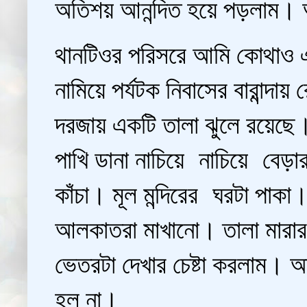
অতিশয় আনন্দিত হয়ে পড়লাম
থানটিওর পরিসরে আমি কোথাও এ
নামিয়ে পর্যটক নিবাসের বারান্দা
দরজায় একটি তালা ঝুলে রয়েছে
পাখি ডানা নাচিয়ে নাচিয়ে বেড়া
কাঁচা। মূল মন্দিরের ঘরটা পাক
আলকাতরা মাখানো। তালা মারার প
ভেতরটা দেখার চেষ্টা করলাম। 
হল না।