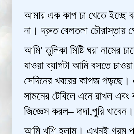
আমার এক কাপ চা খেতে ইচ্ছে কর
না। দ্রুত বেলতলা চৌরাস্তায় 
আমি' তুলিকা মিষ্টি ঘর' নামের 
যাওয়া ব্যাগটা আমি বসতে চাওয়
সেদিনের খবরের কাগজ পড়ছে। এ
সামনের টেবিলে এনে রাখল এবং 
জিজ্ঞেস করল– দাদা,পুরি খাবেন
আমি খুশি হলাম। এখনই গরম পুরি