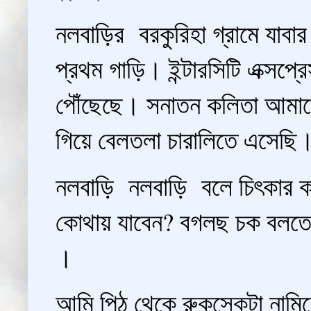
নলবাড়ির বরকুরিহা গ্রামে যাবা
প্রথম গাড়ি। ইন্টারসিটি এক্সপ্
পৌঁছেছে। সনাতন কলিতা আমাকে দ
গিয়ে বেলতলা চারালিতে এসেছি। 
নলবাড়ি নলবাড়ি বলে চিৎকার কর
কোথায় যাবেন? বগলছ চক বলতে
।
আমি পিঠ থেকে রুকসেকটা নামিয়ে