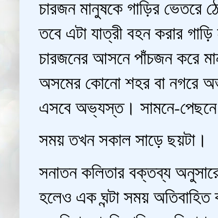
চারজন মানুষকে গাড়ির ভেতরে ঠেল
তবে এটা যাত্রী বহন করার গাড়
চারজনের আসনে পাঁচজন করে মা
অসমের কোনো শহর বা নগরে অভূত
এসবে অভ্যস্ত। সামনে-পেছনে ক
সময় তখন সকাল সাড়ে ছয়টা।
সনাতন কলিতার বক্তব্য অনুসার
হলেও এক ঘন্টা সময় অতিবাহিত 