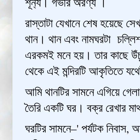
শূন‍্য। গভীর অরণ্য ।
রাস্তাটা যেখানে শেষ হয়েছে 
থান। থান এবং নামঘরটা চল্লিশ
এরকমই মনে হয়। তার কাছে উঁচু
থেকে এই মন্দিরটি আকৃতিতে যথেষ
আমি থানটির সামনে এগিয়ে গেলাম
তৈরি একটি ঘর। বক্র রেখার মা
ঘরটির সামনে–' পর্যটক নিবাস,