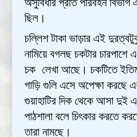
অসুবিধার প্রতি পরিবহন বিভাগ 
ছিল।
চল্লিশ টাকা ভাড়ার এই দুরত্বটুক
নামিয়ে বগলছ চকটার চারপাশে 
চক লেখা আছে। চকটিতে ইতিমধ্যে
গাড়ি গুলি এসে অপেক্ষা করছে এ
গুয়াহাটির দিক থেকে আসা দুই একটি
পাঠশালা বলে চিৎকার করতে করতে 
তারা নামছে।