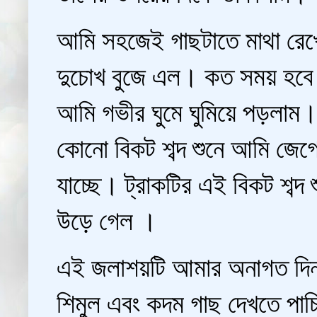
আমি সহজেই গাছটাতে মাথা রেখে
দুচোখ বুজে এল। কত সময় হবে প
আমি গভীর ঘুমে ঘুমিয়ে পড়লাম
কোনো বিকট শব্দ শুনে আমি জেগে
যাচ্ছে। ট্রাকটির এই বিকট শব্দ
উড়ে গেল ।
এই জলাশয়টি আমার অনাগত দিন গ
শিমুল এবং কদম গাছ দেখতে পাচ্