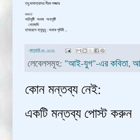
তবু,ভাষাহারাঘর নীরব লজ্জায়
৬৬৩)
অতিবৃষ্টি অথবা অনাবৃষ্টি
খেতজমি
হাস্যরসে হাবুডুবু : অবাক পৃথিবী ...
-
জানুয়ারি ২৮, ২০২২
লেবেলসমূহ:
"আই-যুগ"-এর কবিতা
,
আ
কোন মন্তব্য নেই:
একটি মন্তব্য পোস্ট করুন