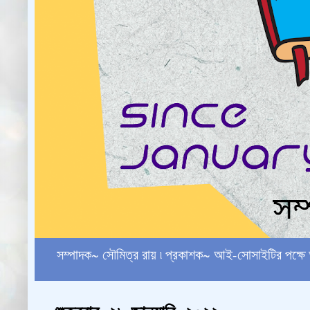
সম্পাদক~ সৌমিত্র রায় ৷ প্রকাশক~ আই-সোসাইটির পক