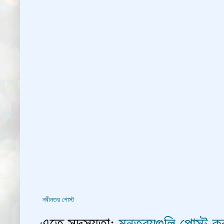
নবীনতর পোস্ট
এতে সদস্যতা:
মন্তব্যগুলি পোস্ট