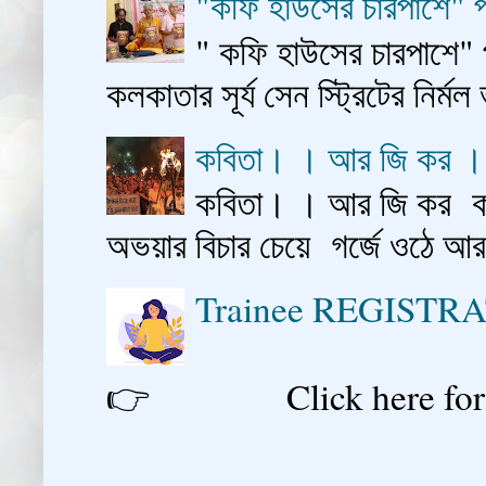
"কফি হাউসের চারপাশে" প
" কফি হাউসের চারপাশে" 
কলকাতার সূর্য সেন স্ট্রিটের নির্মল
কবিতা। । আর জি কর 
কবিতা। । আর জি কর কাশ
অভয়ার বিচার চেয়ে গর্জে ওঠে আ
Trainee REGISTR
👉 Click here for reg