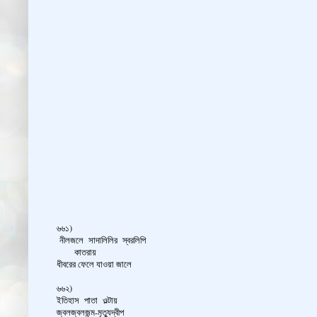
৬৬১)
নীলজলে সাদালিলির স্বরলিপি
কাতরায়
ধীবরের ফেলে যাওয়া জালে
৬৬২)
ইতিহাস পাতা ওল্টায়
জ্বলজ্বলজন্ম-মৃত্যুদ্বীপ