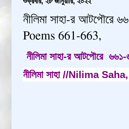
শুক্রবার, ২৮ জানুয়ারি, ২০২২
নীলিমা সাহা-র আটপৌরে ৬
Poems 661-663,
নীলিমা সাহা-র আটপৌরে ৬৬১-
নীলিমা সাহা //Nilima Sa