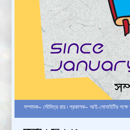
সম্পাদক~ সৌমিত্র রায় ৷ প্রকাশক~ আই-সোসাইটির পক