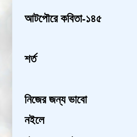
আটপৌরে কবিতা-১৪৫
শর্ত
নিজের জন্য ভাবো
নইলে