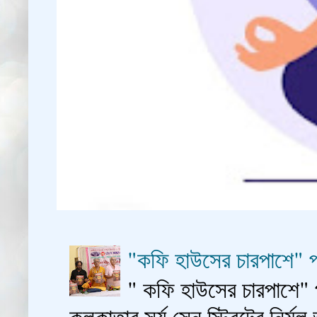
"কফি হাউসের চারপাশে" প
" কফি হাউসের চারপাশে" 
কলকাতার সূর্য সেন স্ট্রিটের নির্মল