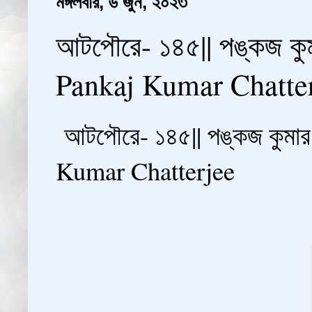
মঙ্গলবার, ৬ জুন, ২০২৩
আটপৌরে- ১৪৫|| পঙ্কজ কুম
Pankaj Kumar Chatte
আটপৌরে- ১৪৫|| পঙ্কজ কুমার 
Kumar Chatterjee