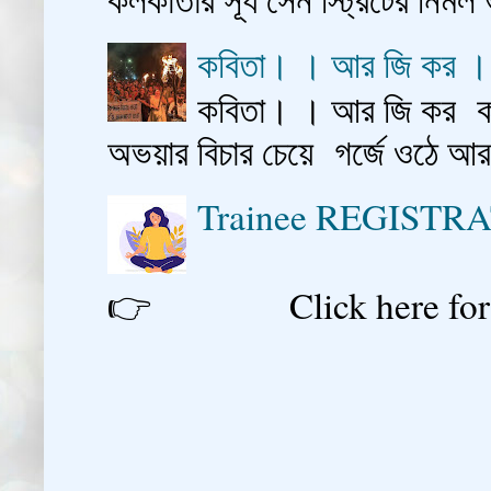
কবিতা। । আর জি কর 
কবিতা। । আর জি কর কাশ
অভয়ার বিচার চেয়ে গর্জে ওঠে আ
Trainee REGISTR
👉 Click here for reg