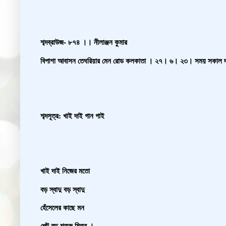
শব্দব্রাউজ- ৮৭৪ ।। নীলাঞ্জন কুমার
বিপাশা আবাসন তেঘরিয়ার মেন রোড কলকাতা । ২৭। ৬। ২৩। সময় সকাল 
শব্দসূত্র: খাই দাই গান গাই
খাই দাই নিজের মতো
বড় স্বাদু বড় স্বাদু
হেঁসেলের কাছে মন
পেট বড় শত্রু মিত্র ।