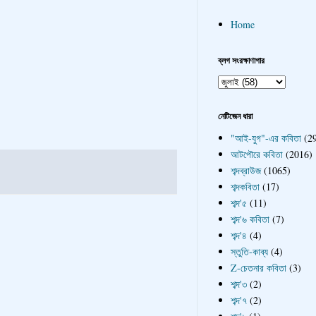
Home
ব্লগ সংরক্ষাণাগার
নেটিজেন ধারা
"আই-যুগ"-এর কবিতা
(2
আটপৌরে কবিতা
(2016)
শব্দব্রাউজ
(1065)
শব্দকবিতা
(17)
শব্দ'৫
(11)
শব্দ'৬ কবিতা
(7)
শব্দ'৪
(4)
স্তুতি-কাব্য
(4)
Z-চেতনার কবিতা
(3)
শব্দ'৩
(2)
শব্দ'৭
(2)