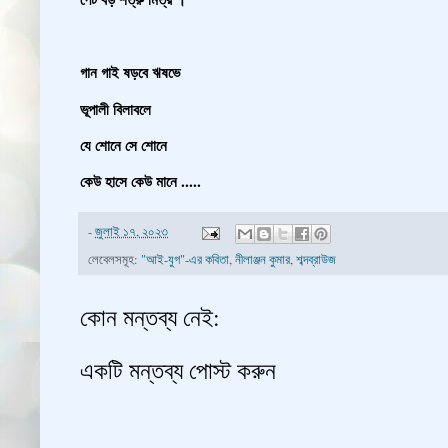
গান গাই ষড়বে ঋষভে
ভূপালী বিলাবলে
যে শোনে সে শোনে
কেউ হাসে কেউ মানে .....
-
জুলাই ১৭, ২০২৩
লেবেলসমূহ:
"আই-যুগ"-এর কবিতা
,
নীলাঞ্জন কুমার
,
শব্দব্রাউজ
কোন মন্তব্য নেই:
একটি মন্তব্য পোস্ট করুন