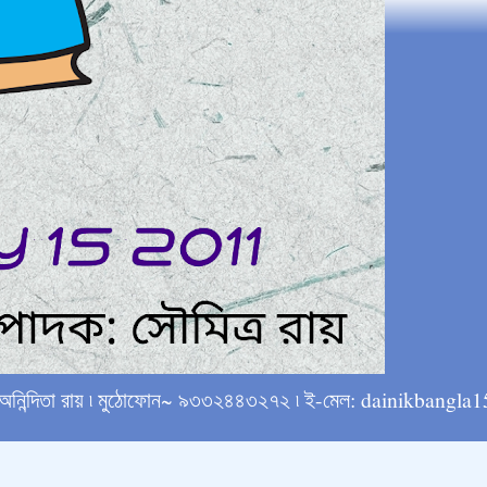
্ষে অনিন্দিতা রায় ৷ মুঠোফোন~ ৯৩৩২৪৪৩২৭২ ৷ ই-মেল: dainikba