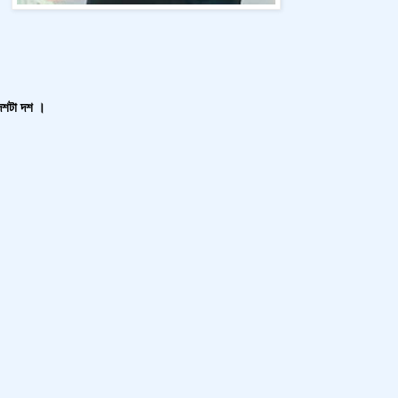
দশটা দশ ।