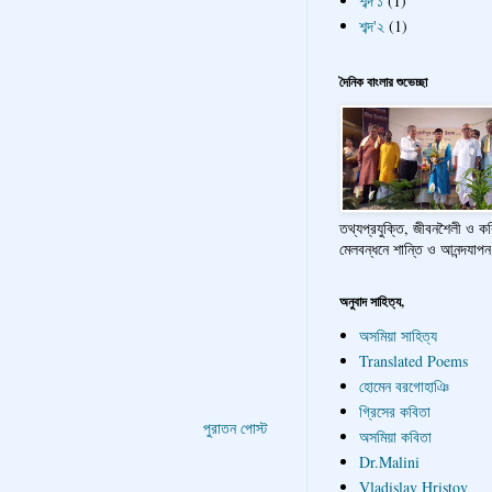
শব্দ'১
(1)
শব্দ'২
(1)
দৈনিক বাংলার শুভেচ্ছা
তথ্যপ্রযুক্তি, জীবনশৈলী ও ক
মেলবন্ধনে শান্তি ও আনন্দযাপন
অনুবাদ সাহিত্য,
অসমিয়া সাহিত্য
Translated Poems
হোমেন বরগোহাঞি
গ্রিসের কবিতা
পুরাতন পোস্ট
অসমিয়া কবিতা
Dr.Malini
Vladislav Hristov