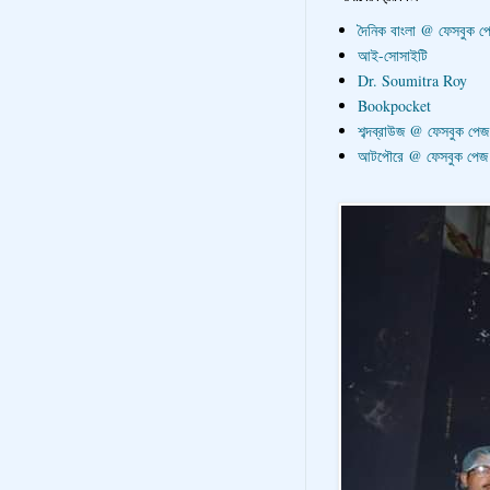
দৈনিক বাংলা @ ফেসবুক প
আই-সোসাইটি
Dr. Soumitra Roy
Bookpocket
শব্দব্রাউজ @ ফেসবুক পেজ
আটপৌরে @ ফেসবুক পেজ