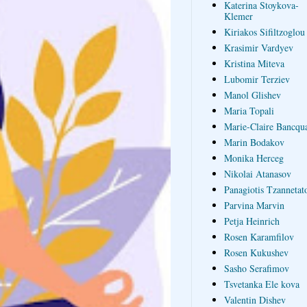
Katerina Stoykova-
Klemer
Kiriakos Sifiltzoglou
Krasimir Vardyev
Kristina Miteva
Lubomir Terziev
Manol Glishev
Maria Topali
Marie-Claire Bancqua
Marin Bodakov
Monika Herceg
Nikolai Atanasov
Panagiotis Tzannetat
Parvina Marvin
Petja Heinrich
Rosen Karamfilov
Rosen Kukushev
Sasho Serafimov
Tsvetanka Ele kova
Valentin Dishev