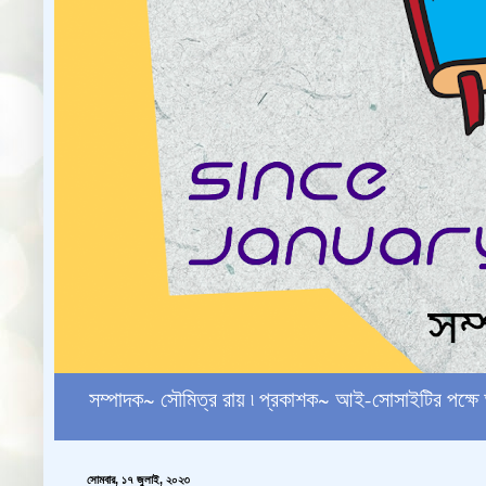
সম্পাদক~ সৌমিত্র রায় ৷ প্রকাশক~ আই-সোসাইটির পক
সোমবার, ১৭ জুলাই, ২০২৩