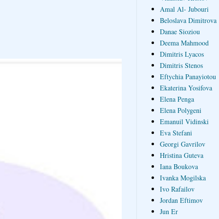
Amal Al- Jubouri
Beloslava Dimitrova
Danae Sioziou
Deema Mahmood
Dimitris Lyacos
Dimitris Stenos
Eftychia Panayiotou
Ekaterina Yosifova
Elena Penga
Elena Polygeni
Emanuil Vidinski
Eva Stefani
Georgi Gavrilov
Hristina Guteva
Iana Boukova
Ivanka Mogilska
Ivo Rafailov
Jordan Eftimov
Jun Er