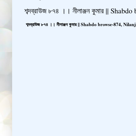
শব্দব্রাউজ ৮৭৪ ।। নীলাঞ্জন কুমার || Sha
শব্দব্রাউজ ৮৭৪ ।। নীলাঞ্জন কুমার || Shabdo browse-874, Ni