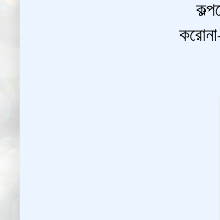
কল্প
করোনা-