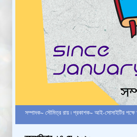
সম্পাদক~ সৌমিত্র রায় ৷ প্রকাশক~ আই-সোসাইটির পক