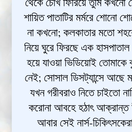
থেকে চোখ ফিরিয়ে তুমি কখনো 
শায়িত পাতাটির মর্মরে শোনো শো
না কখনো; কলকাতার মতো শহরের 
নিয়ে ঘুরে ফিরছে এক হাসপাতাল 
হয়ে যাওয়া ভিডিয়োই তোমাকে বুঝ
নেই; সোসাল ডিসট্যান্সে আছে ম
যখন গরীবরাও নিতে চাইতো নার
করোনা আবহে হঠাৎ আক্রান্ত ঈ
আবার সেই নার্স-চিকিৎসকের