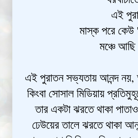
এই পুর
মাস্ক পরে কেউ '
মঞ্চে আছি
এই পুরাতন সভ্যতায় আনন্দ নয়, আ
কিংবা সোসাল মিডিয়ায় প্রতিমুহূ
তার একটা ঝরতে থাকা পাতাও অন
ঢেউয়ের তালে ঝরতে থাকা আনন্দ