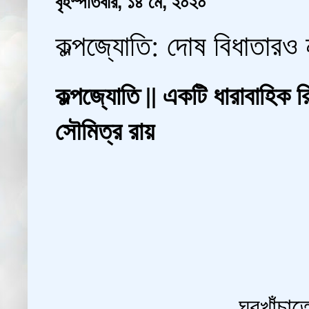
বৃহস্পতিবার, ১৪ মে, ২০২০
কল্পজ্যোতি: দোষ বিধাতারও ন
কল্পজ্যোতি || একটি ধারাবাহিক রি
সৌমিত্র রায়
ঘরখাঁচাত