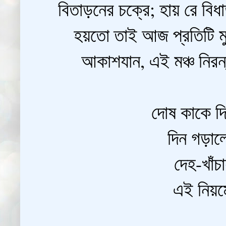
বিতাড়নের চক্রে; হায় রে বিধা
হয়তো তাই আজ প্রতিটি মুখ
আকাশযান, এই মঞ্চ নিরন্ত
দোষ কাকে দ
দিন গড়াল
দেহ-খাঁচ
এই নিয়মে