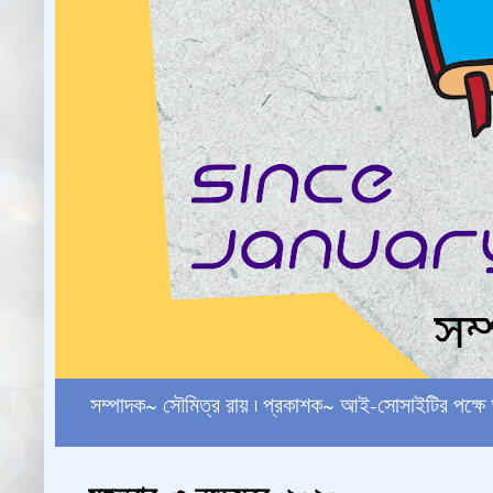
সম্পাদক~ সৌমিত্র রায় ৷ প্রকাশক~ আই-সোসাইটির পক