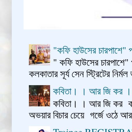
"কফি হাউসের চারপাশে" প
" কফি হাউসের চারপাশে" 
কলকাতার সূর্য সেন স্ট্রিটের নির্মল
কবিতা। । আর জি কর 
কবিতা। । আর জি কর কাশ
অভয়ার বিচার চেয়ে গর্জে ওঠে আ
Trainee REGISTR