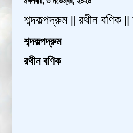
মঙ্গলবার, ৩ নভেম্বর, ২০২০
শব্দকল্পদ্রুম || রথীন বণিক |
শব্দকল্পদ্রুম
রথীন বণিক