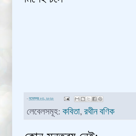
-
নভেম্বর ০৩, ২০২০
লেবেলসমূহ:
কবিতা
,
রথীন বণিক
কোন মন্তব্য নেই: