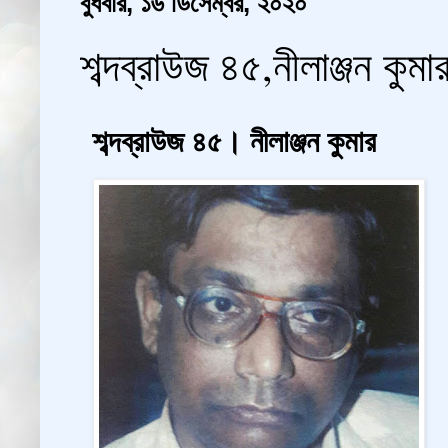
বুধবার, ১৬ ডিসেম্বর, ২০২০
শব্দব্রাউজ ৪৫,নীলাঞ্জন কু
শব্দব্রাউজ ৪৫। নীলাঞ্জন কুমার