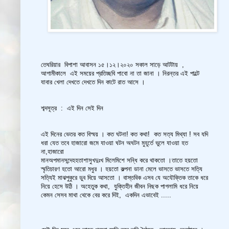
তেঘরিয়ার বিপাশা আবাসন ১৫।১২।২০২০ সকাল সাড়ে আটটায় ,
আগামীকালে এই সময়ের প্রতিচ্ছবি পাবো না তা জানা । নিরন্তর এই পাল্টে
যাবার খেলা দেখতে দেখতে দিন কাটে রাত আসে ।
শব্দসূত্র : এই দিন সেই দিন
এই দিনের ভেতর কত বিস্ময় । কত ঘটনা! কত কথা! কত সত্য মিথ্যা ! সব যদি
ধরা যেত তবে হাজারো জমে যাওয়া ঘটন অঘটন মুহূর্তে ভুলে যাওয়া হত
না,হাজারো
মানঅপমানসন্দেহহতাশাসুখদুঃখ মিলেমিশে সন্ধি করে থাকতো ।তাতে হয়তো
স্মৃতিচারণ হতো আরো মধুর । হয়তো কল্পনা ডানা মেলে ভাসতে ভাসতে সত্যি
সত্যিই মাঝপুকুরে ডুব দিয়ে আসতো । বাস্তবিক এসব যে অযৌক্তিক তাকে ধরে
নিয়ে হেসে উঠি । অহেতুক কথা, যুক্তিহীন জীবন নিছক পাগলামি ধরে নিয়ে
কেমন সেসব মাথা থেকে বের করে দিই, একদিন এভাবেই .....