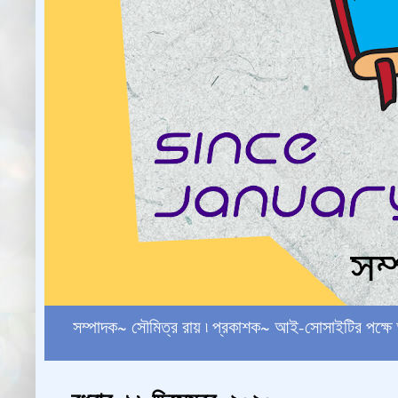
সম্পাদক~ সৌমিত্র রায় ৷ প্রকাশক~ আই-সোসাইটির পক