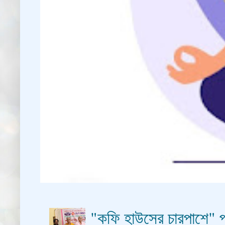
"কফি হাউসের চারপাশে" প