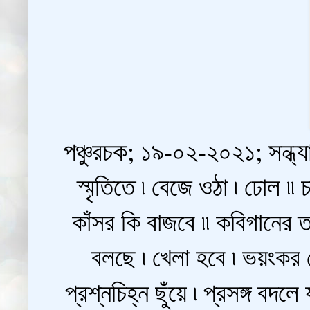
পঞ্চুরচক; ১৯-০২-২০২১; সন্ধ্যা
স্মৃতিতে ৷ বেজে ওঠা ৷ ঢোল ৷৷
কাঁসর কি বাজবে ৷৷ কবিগানের 
বলছে ৷ খেলা হবে ৷ ভয়ংকর 
প্রশ্নচিহ্ন ছুঁয়ে ৷ প্রসঙ্গ বদ