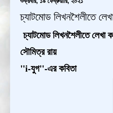
শুক্রবার, ১৯ ফেব্রুয়ারি, ২০২১
চ্যাটমোড লিখনশৈলীতে লেখা
চ্যাটমোড লিখনশৈলীতে লেখা 
সৌমিত্র রায়
"i-যুগ"-এর কবিতা