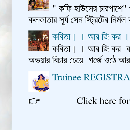
" কফি হাউসের চারপাশে" 
কলকাতার সূর্য সেন স্ট্রিটের নির্মল
কবিতা। । আর জি কর 
কবিতা। । আর জি কর কাশ
অভয়ার বিচার চেয়ে গর্জে ওঠে আ
Trainee REGISTR
👉 Click here for reg