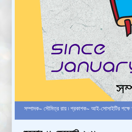
সম্পাদক~ সৌমিত্র রায় ৷ প্রকাশক~ আই-সোসাইটির পক