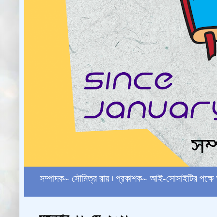
সম্পাদক~ সৌমিত্র রায় ৷ প্রকাশক~ আই-সোসাইটির পক