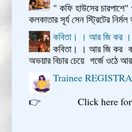
" কফি হাউসের চারপাশে" 
কলকাতার সূর্য সেন স্ট্রিটের নির্মল
কবিতা। । আর জি কর 
কবিতা। । আর জি কর কাশ
অভয়ার বিচার চেয়ে গর্জে ওঠে আ
Trainee REGISTR
👉 Click here for reg