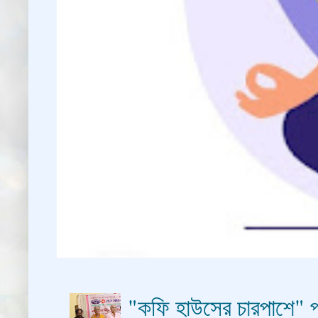
"কফি হাউসের চারপাশে" প