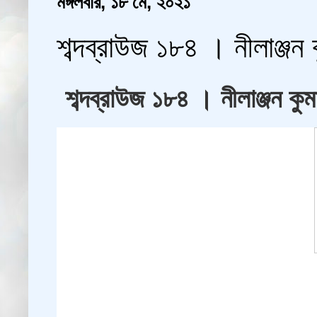
মঙ্গলবার, ১৮ মে, ২০২১
শব্দব্রাউজ ১৮৪ । নীলাঞ্
শব্দব্রাউজ ১৮৪ । নীলাঞ্জ