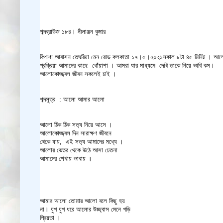
শব্দব্রাউজ ১৮৪। নীলাঞ্জন কুমার
বিপাশা আবাসন তেঘরিয়া মেন রোড কলকাতা ১৭।৫।২০২১সকাল ৮টা ৪৫ মিনিট । আ
প্রক্রিয়া আমাদের কাছে ধোঁয়াশা । আমরা যার মাধ্যমে দেখি তাকে নিয়ে ভাবি কম।
আলোকোজ্জ্বল জীবন সকলেই চাই ।
শব্দসূত্র : আলো আমার আলো
আলো ঠিক ঠিক সত্য নিয়ে আসে ।
আলোকোজ্জ্বল দিন সারাক্ষণ জীবনে
থেকে যায়, এই সত্য আমাদের মধ্যে ।
আলোর ভেতর থেকে উঠে আসা চেতনা
আমাদের শেখায় ভাবায় ।
আমার আলো তোমার আলো বলে কিছু হয়
না। যুগ যুগ ধরে আলোর উচ্ছ্বাস মেনে গড়ি
প্রিয়তা ।