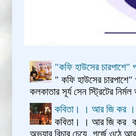
"কফি হাউসের চারপাশে" প
" কফি হাউসের চারপাশে" 
কলকাতার সূর্য সেন স্ট্রিটের নির্মল
কবিতা। । আর জি কর 
কবিতা। । আর জি কর কাশ
অভয়ার বিচার চেয়ে গর্জে ওঠে আ