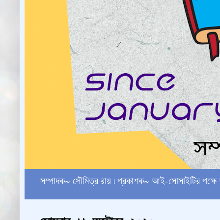
সম্পাদক~ সৌমিত্র রায় ৷ প্রকাশক~ আই-সোসাইটির পক