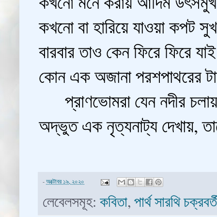
কখনো মনে করায় আদিম উৎসমুখ
কখনো বা হারিয়ে যাওয়া কপট সু
বারবার তাও কেন ফিরে ফিরে যা
কোন এক অজানা পরশপাথরের ট
প্রাণভোমরা যেন নদীর চলা
অদ্ভুত এক নৃত্যনাট্য দেখায়, 
-
অক্টোবর ১৯, ২০২০
লেবেলসমূহ:
কবিতা
,
পার্থ সারথি চক্রবর্ত